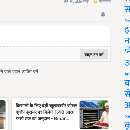
स
Ne
इ
न
'
उ
An
ब
स
आ
Ne
क