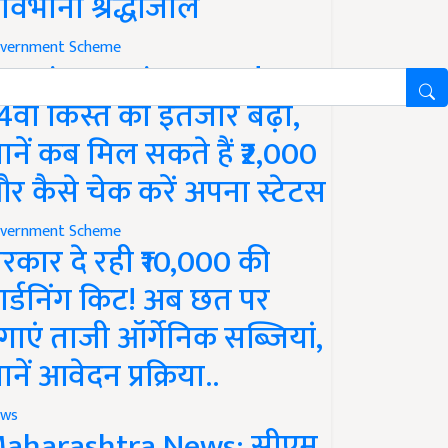
ावभीनी श्रद्धांजलि
vernment Scheme
M Kisan Yojana Update:
4वीं किस्त का इंतजार बढ़ा,
ानें कब मिल सकते हैं ₹2,000
र कैसे चेक करें अपना स्टेटस
vernment Scheme
रकार दे रही ₹10,000 की
ार्डनिंग किट! अब छत पर
गाएं ताजी ऑर्गेनिक सब्जियां,
ानें आवेदन प्रक्रिया..
ws
aharashtra News: सीएम