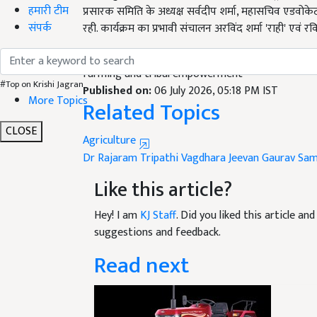
हमारी टीम
रही. कार्यक्रम का प्रभावी संचालन अरविंद शर्मा 'राही' एवं रव
संपर्क
English Summary:
Dr Rajaram Tripathi receive
farming and tribal empowerment
Published on:
06 July 2026, 05:18 PM IST
#Top on Krishi Jagran
Related Topics
More Topics
Agriculture
CLOSE
Dr Rajaram Tripathi
Vagdhara Jeevan Gaurav Sa
Like this article?
Hey! I am
KJ Staff
. Did you liked this article a
suggestions and feedback.
Read next