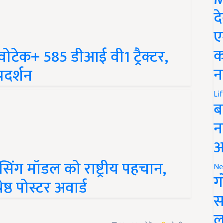
द
ए
युवोटेक+ 585 डीआई वी1 ट्रैक्टर,
क
रदर्शन
न
Li
ब
न
आ
ेसिंग मॉडल को राष्ट्रीय पहचान,
Ne
ष्ठ पोस्टर अवार्ड
ग
स
ल