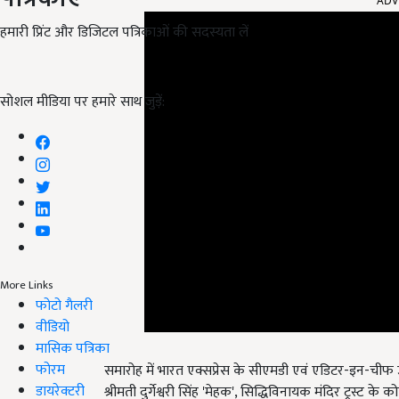
हमारी प्रिंट और डिजिटल पत्रिकाओं की सदस्यता लें
सोशल मीडिया पर हमारे साथ जुड़ें:
More Links
फोटो गैलरी
वीडियो
मासिक पत्रिका
समारोह में भारत एक्सप्रेस के सीएमडी एवं एडिटर-इन-चीफ उपें
फोरम
श्रीमती दुर्गेश्वरी सिंह 'मेहक', सिद्धिविनायक मंदिर ट्रस्ट क
डायरेक्टरी
प्रसारक समिति के अध्यक्ष सर्वदीप शर्मा, महासचिव एडवोके