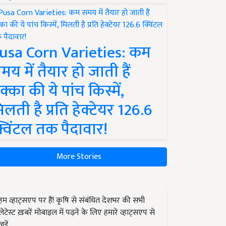
usa Corn Varieties: कम
मय में तैयार हो जाती हैं
क्का की ये पांच किस्में,
िलती है प्रति हेक्टेयर 126.6
्विंटल तक पैदावार!
More Stories
हम व्हाट्सएप पर हैं! कृषि से संबंधित देशभर की सभी
लेटेस्ट ख़बरें मोबाइल में पढ़ने के लिए हमारे व्हाट्सएप से
जुड़ें.