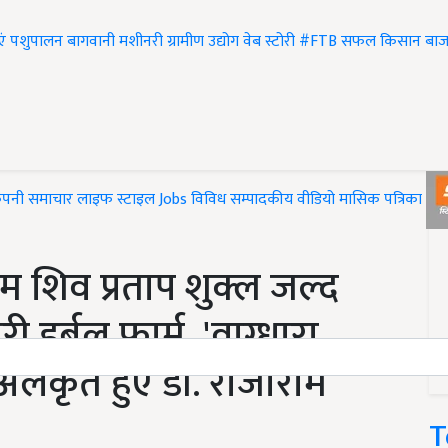
एं
पशुपालन
बागवानी
मशीनरी
ग्रामीण उद्योग
वेब स्टोरी
#FTB
सफल किसान
बाज
ंपनी समाचार
लाइफ स्टाइल
Jobs
विविध
सम्पादकीय
वीडियो
मासिक पत्रिका
#T
म शिव प्रताप शुक्ल जल्द
वरी हर्बल फार्म, 'वाग्धारा
अलंकृत हुए डॉ. राजाराम
T