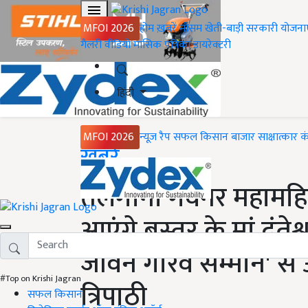
MFOI 2026
होम
ख़बरें
मौसम
खेती-बाड़ी
सरकारी योजना
गैलरी
वीडियो
मासिक पत्रिका
डायरेक्टरी
हिंदी
MFOI 2026
न्यूज़ रैप
सफल किसान
बाजार
साक्षात्कार
क
Home
ख़बरें
तेलंगाना गर्वनर महामहि
आएंगे बस्तर के मां दंतेश्
जीवन गौरव सम्मान' से 
#Top on Krishi Jagran
त्रिपाठी
सफल किसान