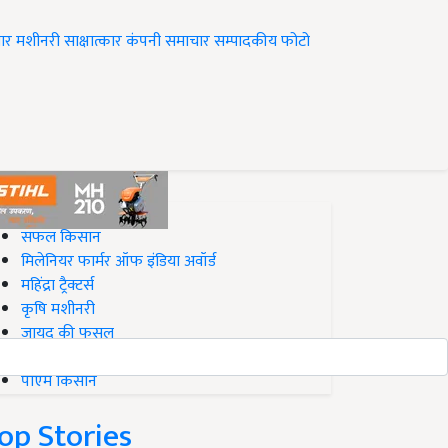
ार
मशीनरी
साक्षात्कार
कंपनी समाचार
सम्पादकीय
फोटो
op on Krishi Jagran
सफल किसान
मिलेनियर फार्मर ऑफ इंडिया अवॉर्ड
महिंद्रा ट्रैक्टर्स
कृषि मशीनरी
जायद की फसल
बिज़नेस आइडियाज
पीएम किसान
op Stories