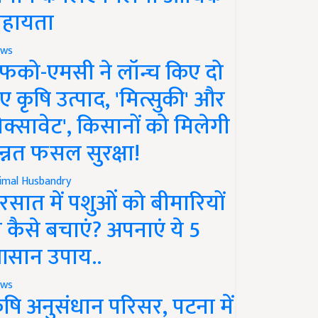
हायता
ws
फको-एमसी ने लॉन्च किए दो
ए कृषि उत्पाद, 'मित्सुकी' और
नेक्सावेट', किसानों को मिलेगी
न्नत फसल सुरक्षा!
imal Husbandry
रसात में पशुओं को बीमारियों
े कैसे बचाएं? अपनाएं ये 5
सान उपाय..
ws
ृषि अनुसंधान परिसर, पटना में