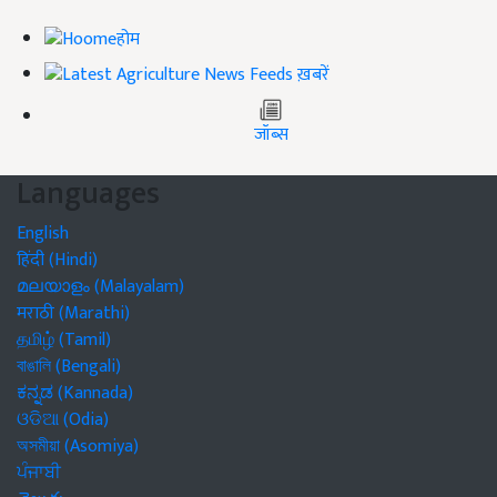
होम
ख़बरें
जॉब्स
Languages
English
हिंदी (Hindi)
മലയാളം (Malayalam)
मराठी (Marathi)
தமிழ் (Tamil)
বাঙালি (Bengali)
ಕನ್ನಡ (Kannada)
ଓଡିଆ (Odia)
অসমীয়া (Asomiya)
ਪੰਜਾਬੀ