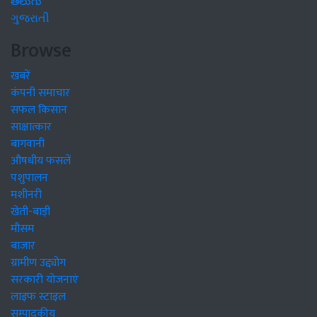
తెలుగు
ગુજરાતી
Browse
खबरें
कंपनी समाचार
सफल किसान
साक्षात्कार
बागवानी
औषधीय फसलें
पशुपालन
मशीनरी
खेती-बाड़ी
मौसम
बाजार
ग्रामीण उद्द्योग
सरकारी योजनाएं
लाइफ स्टाइल
सम्पादकीय