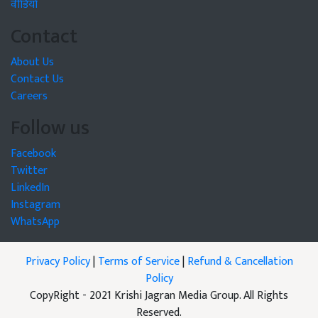
वीडियो
Contact
About Us
Contact Us
Careers
Follow us
Facebook
Twitter
LinkedIn
Instagram
WhatsApp
Privacy Policy
|
Terms of Service
|
Refund & Cancellation
Policy
CopyRight - 2021 Krishi Jagran Media Group. All Rights
Reserved.