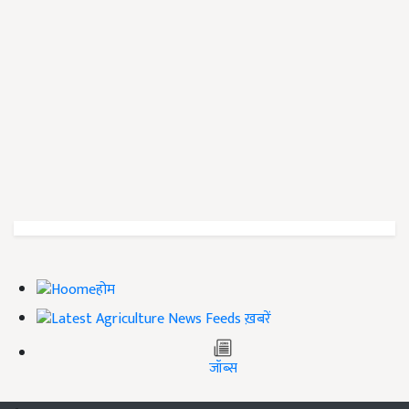
होम
ख़बरें
जॉब्स