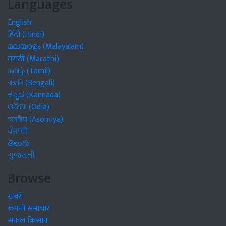
Languages
English
हिंदी (Hindi)
മലയാളം (Malayalam)
मराठी (Marathi)
தமிழ் (Tamil)
বাঙালি (Bengali)
ಕನ್ನಡ (Kannada)
ଓଡିଆ (Odia)
অসমীয়া (Asomiya)
ਪੰਜਾਬੀ
తెలుగు
ગુજરાતી
Browse
खबरें
कंपनी समाचार
सफल किसान