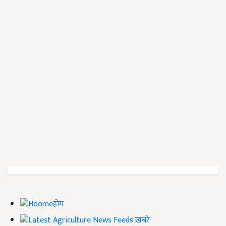
होम
ख़बरें