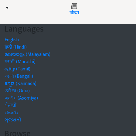
जॉब्स
Languages
English
हिंदी (Hindi)
മലയാളം (Malayalam)
मराठी (Marathi)
தமிழ் (Tamil)
বাঙালি (Bengali)
ಕನ್ನಡ (Kannada)
ଓଡିଆ (Odia)
অসমীয়া (Asomiya)
ਪੰਜਾਬੀ
తెలుగు
ગુજરાતી
Browse