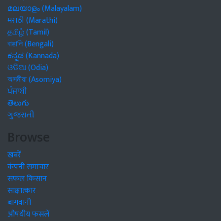
മലയാളം (Malayalam)
मराठी (Marathi)
தமிழ் (Tamil)
বাঙালি (Bengali)
ಕನ್ನಡ (Kannada)
ଓଡିଆ (Odia)
অসমীয়া (Asomiya)
ਪੰਜਾਬੀ
తెలుగు
ગુજરાતી
Browse
खबरें
कंपनी समाचार
सफल किसान
साक्षात्कार
बागवानी
औषधीय फसलें