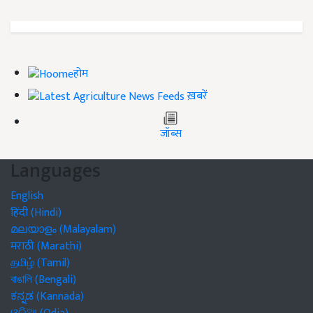
होम
ख़बरें
जॉब्स
Languages
English
हिंदी (Hindi)
മലയാളം (Malayalam)
मराठी (Marathi)
தமிழ் (Tamil)
বাঙালি (Bengali)
ಕನ್ನಡ (Kannada)