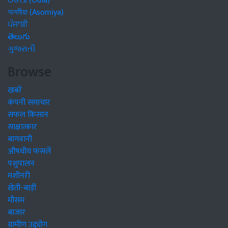
ଓଡିଆ (Odia)
অসমীয়া (Asomiya)
ਪੰਜਾਬੀ
తెలుగు
ગુજરાતી
Browse
खबरें
कंपनी समाचार
सफल किसान
साक्षात्कार
बागवानी
औषधीय फसलें
पशुपालन
मशीनरी
खेती-बाड़ी
मौसम
बाजार
ग्रामीण उद्द्योग