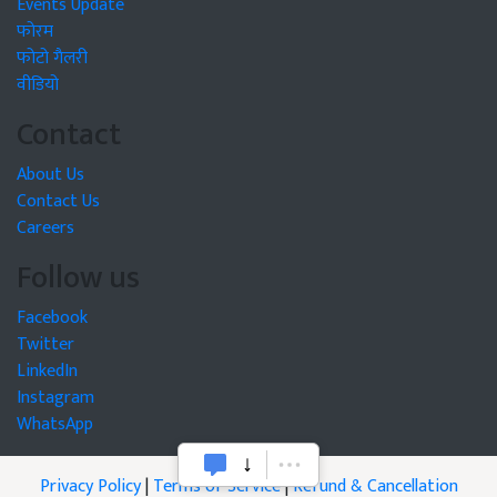
Events Update
फोरम
फोटो गैलरी
वीडियो
Contact
About Us
Contact Us
Careers
Follow us
Facebook
Twitter
LinkedIn
Instagram
WhatsApp
Privacy Policy
|
Terms of Service
|
Refund & Cancellation