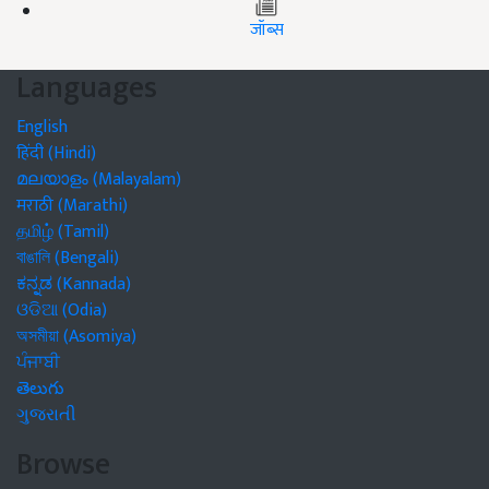
जॉब्स
Languages
English
हिंदी (Hindi)
മലയാളം (Malayalam)
मराठी (Marathi)
தமிழ் (Tamil)
বাঙালি (Bengali)
ಕನ್ನಡ (Kannada)
ଓଡିଆ (Odia)
অসমীয়া (Asomiya)
ਪੰਜਾਬੀ
తెలుగు
ગુજરાતી
Browse