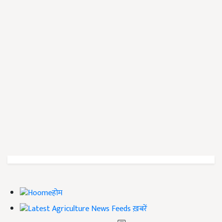
होम
ख़बरें