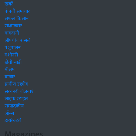
खबरें
कंपनी समाचार
सफल किसान
साक्षात्कार
बागवानी
औषधीय फसलें
पशुपालन
मशीनरी
खेती-बाड़ी
मौसम
बाजार
ग्रामीण उद्द्योग
सरकारी योजनाएं
लाइफ स्टाइल
सम्पादकीय
जॉब्स
डायरेक्टरी
Magazines