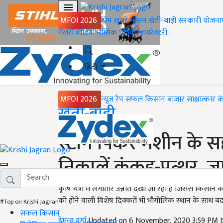
MFOI 2026
होम
ख़बरें
मौसम
खेती-बाड़ी
सरकारी योजना
गैलरी
वीडियो
मासिक पत्रिका
डायरेक्टरी
हिंदी
MFOI 2026
न्यूज़ रैप
सफल किसान
बाजार
साक्षात्कार
क
Home
खेती-बाड़ी
स्टोन पिकर मशीन के सहार
निकालें कंकड़-पत्थर, ज
कृषि यंत्रों में लगातार उन्नति देखी जा रही है जिससे किस
को होने वाली विशेष दिक्कतें भी भौगोलिक स्थान के साथ बदल
#Top on Krishi Jagran
सफल किसान
हेमन्त वर्मा
Updated on 6 November, 2020 3:59 PM 