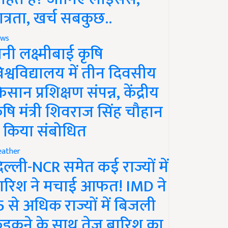
ात्रता, खर्च सबकुछ..
ws
ानी लक्ष्मीबाई कृषि
िश्वविद्यालय में तीन दिवसीय
िसान प्रशिक्षण संपन्न, केंद्रीय
ृषि मंत्री शिवराज सिंह चौहान
े किया संबोधित
ather
िल्ली-NCR समेत कई राज्यों में
ारिश ने मचाई आफत! IMD ने
5 से अधिक राज्यों में बिजली
ड़कने के साथ तेज बारिश का