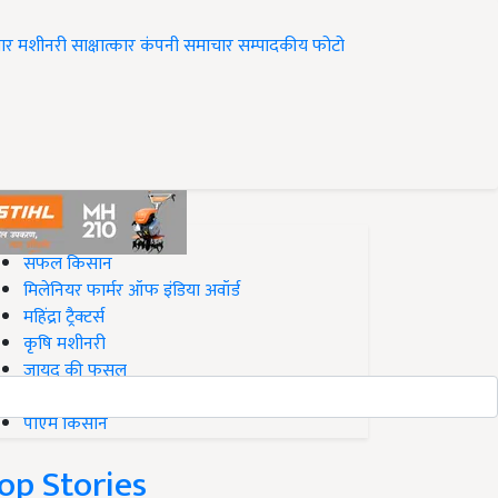
ार
मशीनरी
साक्षात्कार
कंपनी समाचार
सम्पादकीय
फोटो
op on Krishi Jagran
सफल किसान
मिलेनियर फार्मर ऑफ इंडिया अवॉर्ड
महिंद्रा ट्रैक्टर्स
कृषि मशीनरी
जायद की फसल
बिज़नेस आइडियाज
पीएम किसान
op Stories