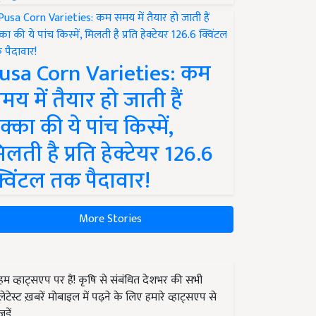
usa Corn Varieties: कम
मय में तैयार हो जाती हैं
क्का की ये पांच किस्में,
िलती है प्रति हेक्टेयर 126.6
्विंटल तक पैदावार!
More Stories
हम व्हाट्सएप पर हैं! कृषि से संबंधित देशभर की सभी
लेटेस्ट ख़बरें मोबाइल में पढ़ने के लिए हमारे व्हाट्सएप से
जुड़ें.