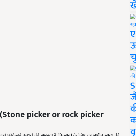
ख
ए
ऊ
च
S
ज
क
(
Stone picker or rock picker
क
वृ
जहां छोटे-बड़े पत्थरों की समस्या है. किसानों के लिए यह मशीन समय की