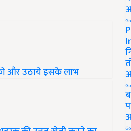
अ
Go
P
I
न
त
 को और उठाये इसके लाभ
अ
Go
ब
प
अ
Go