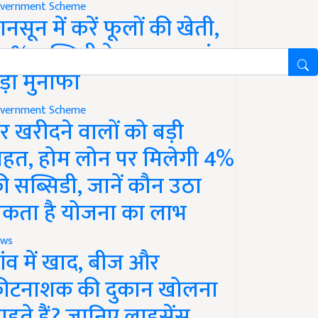
vernment Scheme
ानसून में करें फूलों की खेती,
0% सब्सिडी के साथ कमाएं
ड़ा मुनाफा
vernment Scheme
र खरीदने वालों को बड़ी
ाहत, होम लोन पर मिलेगी 4%
ी सब्सिडी, जानें कौन उठा
कता है योजना का लाभ
ws
ांव में खाद, बीज और
ीटनाशक की दुकान खोलना
ाहते हैं? जानिए लाइसेंस,