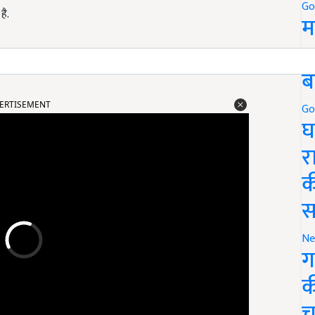
Go
ै.
म
5
ब
ERTISEMENT
Go
घ
र
क
स
Ne
ग
क
च