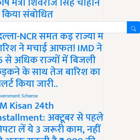
ृषि मंत्री शिवराज सिंह चौहान
े किया संबोधित
ather
िल्ली-NCR समेत कई राज्यों में
ारिश ने मचाई आफत! IMD ने
5 से अधिक राज्यों में बिजली
ड़कने के साथ तेज बारिश का
लर्ट किया जारी..
vernment Scheme
M Kisan 24th
nstallment: अक्टूबर से पहले
िपटा लें ये 3 जरूरी काम, नहीं