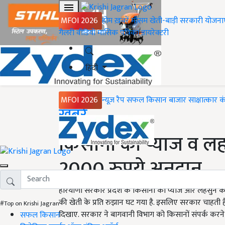
MFOI 2026
होम
ख़बरें
मौसम
खेती-बाड़ी
सरकारी योजना
गैलरी
वीडियो
मासिक पत्रिका
डायरेक्टरी
हिंदी
MFOI 2026
न्यूज़ रैप
सफल किसान
बाजार
साक्षात्कार
क
Home
ख़बरें
किसानों को प्याज व लह
2000 रुपये अनुदान
हरियाणा सरकार प्रदेश के किसानों को प्याज और लहसुन की
की खेती के प्रति रुझान घट गया है. इसलिए सरकार चाहत
#Top on Krishi Jagran
दिखाए. सरकार ने बागवानी विभाग को किसानों संपर्क करने औ
सफल किसान