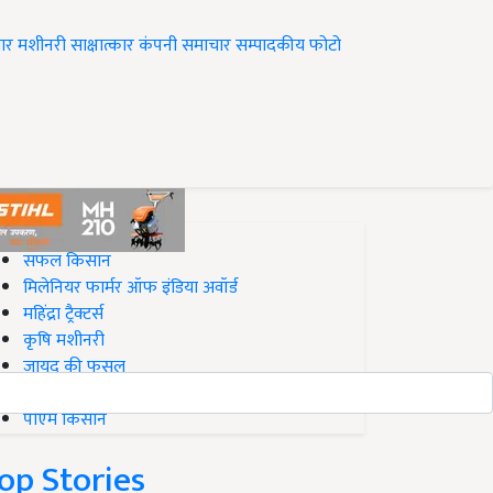
ार
मशीनरी
साक्षात्कार
कंपनी समाचार
सम्पादकीय
फोटो
op on Krishi Jagran
सफल किसान
मिलेनियर फार्मर ऑफ इंडिया अवॉर्ड
महिंद्रा ट्रैक्टर्स
कृषि मशीनरी
जायद की फसल
बिज़नेस आइडियाज
पीएम किसान
op Stories