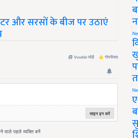
ब
न
टर और सरसों के बीज पर उठाएं
भ
Ne
क
ख
प
त
Ne
ए
ब
सु
श