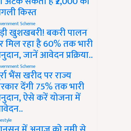
ो अटक सकती है ₹2,000 की
गली किस्त
vernment Scheme
ड़ी खुशखबरी! बकरी पालन
र मिल रहा है 60% तक भारी
नुदान, जानें आवेदन प्रक्रिया..
vernment Scheme
ुर्रा भैंस खरीद पर राज्य
रकार देंगी 75% तक भारी
नुदान, ऐसे करें योजना में
वेदन..
festyle
ानसून में अनाज को नमी से