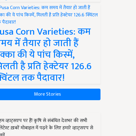
usa Corn Varieties: कम
मय में तैयार हो जाती हैं
क्का की ये पांच किस्में,
िलती है प्रति हेक्टेयर 126.6
्विंटल तक पैदावार!
More Stories
हम व्हाट्सएप पर हैं! कृषि से संबंधित देशभर की सभी
लेटेस्ट ख़बरें मोबाइल में पढ़ने के लिए हमारे व्हाट्सएप से
जुड़ें.