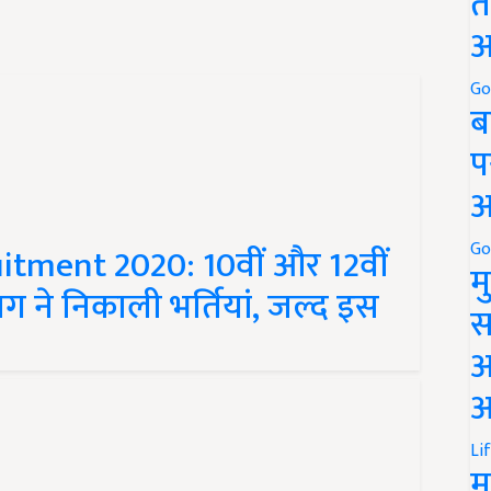
त
अ
Go
ब
प
अ
Go
uitment 2020: 10वीं और 12वीं
म
ग ने निकाली भर्तियां, जल्द इस
स
अ
आ
Li
म