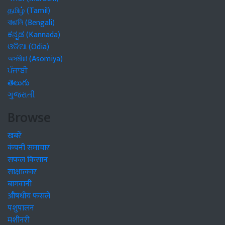
தமிழ் (Tamil)
বাঙালি (Bengali)
ಕನ್ನಡ (Kannada)
ଓଡିଆ (Odia)
অসমীয়া (Asomiya)
ਪੰਜਾਬੀ
తెలుగు
ગુજરાતી
Browse
खबरें
कंपनी समाचार
सफल किसान
साक्षात्कार
बागवानी
औषधीय फसलें
पशुपालन
मशीनरी