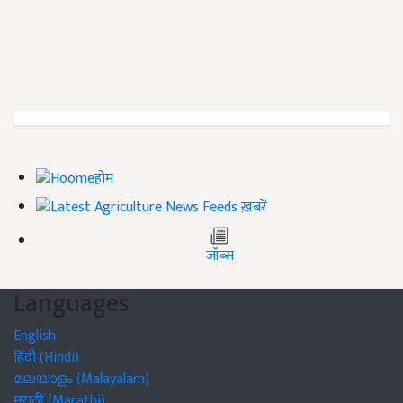
होम
ख़बरें
जॉब्स
Languages
English
हिंदी (Hindi)
മലയാളം (Malayalam)
मराठी (Marathi)