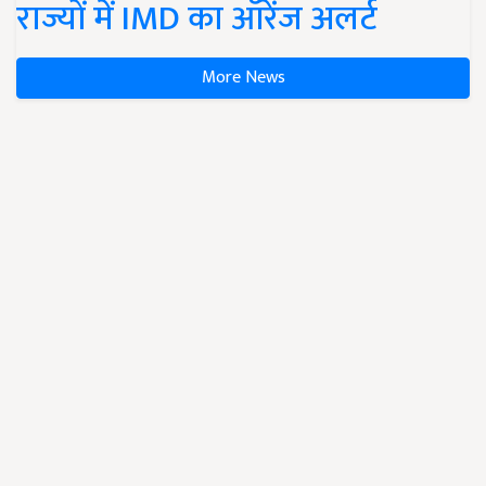
राज्यों में IMD का ऑरेंज अलर्ट
More News