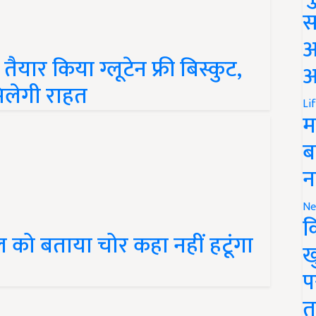
स
अ
यार किया ग्लूटेन फ्री बिस्कुट,
आ
 मिलेगी राहत
Li
म
ब
न
Ne
क
ल को बताया चोर कहा नहीं हटूंगा
ख
प
त