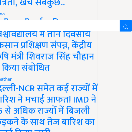
ात्रता, खर्च सबकुछ..
ws
ानी लक्ष्मीबाई कृषि
िश्वविद्यालय में तीन दिवसीय
िसान प्रशिक्षण संपन्न, केंद्रीय
ृषि मंत्री शिवराज सिंह चौहान
े किया संबोधित
ather
िल्ली-NCR समेत कई राज्यों में
ारिश ने मचाई आफत! IMD ने
5 से अधिक राज्यों में बिजली
ड़कने के साथ तेज बारिश का