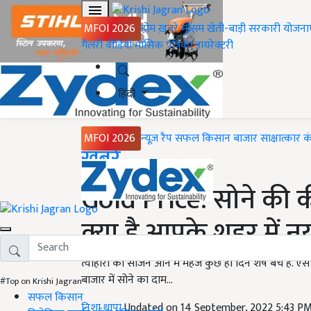
MFOI 2026
होम
ख़बरें
मौसम
खेती-बाड़ी
सरकारी योजना
गैलरी
वीडियो
मासिक पत्रिका
डायरेक्टरी
हिंदी
MFOI 2026
न्यूज़ रैप
सफल किसान
बाजार
साक्षात्कार
क
Home
ख़बरें
Gold Price: सोने की की
क्या है आपके शहर में 
त्योहारों का सीजन आने में महज कुछ ही दिन शेष बचे हैं. ऐसे
बाजार में सोने का दाम...
#Top on Krishi Jagran
सफल किसान
निशा थापा
Updated on 14 September, 2022 5:43 P