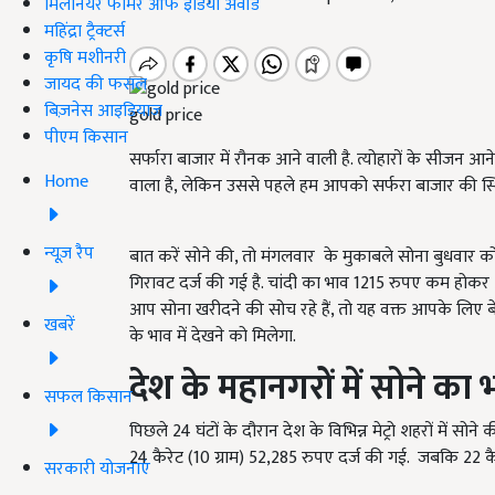
मिलेनियर फार्मर ऑफ इंडिया अवॉर्ड
महिंद्रा ट्रैक्टर्स
कृषि मशीनरी
जायद की फसल
बिज़नेस आइडियाज
gold price
पीएम किसान
सर्फारा बाजार में रौनक आने वाली है. त्योहारों के सीजन आन
Home
वाला है, लेकिन उससे पहले हम आपको सर्फरा बाजार की स्थित
न्यूज़ रैप
बात करें सोने की, तो मंगलवार के मुकाबले सोना बुधवार को 
गिरावट दर्ज की गई है. चांदी का भाव 1215 रुपए कम होकर
आप सोना खरीदने की सोच रहे हैं, तो यह वक्त आपके लिए बेह
खबरें
के भाव में देखने को मिलेगा.
देश के महानगरों में सोने का 
सफल किसान
पिछले 24 घंटों के दौरान देश के विभिन्न मेट्रो शहरों में सोने
24 कैरेट (10 ग्राम) 52,285 रुपए दर्ज की गई. जबकि 22 कै
सरकारी योजनाएं