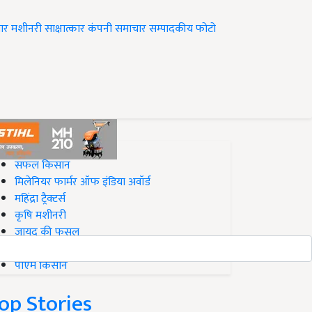
ार
मशीनरी
साक्षात्कार
कंपनी समाचार
सम्पादकीय
फोटो
op on Krishi Jagran
सफल किसान
मिलेनियर फार्मर ऑफ इंडिया अवॉर्ड
महिंद्रा ट्रैक्टर्स
कृषि मशीनरी
जायद की फसल
बिज़नेस आइडियाज
पीएम किसान
op Stories