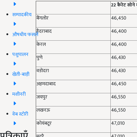
22 कैरेट
सोने
सम्पादकीय
बैंगलोर
46,450
हैदराबाद
46,400
औषधीय फसलें
केरल
46,400
पशुपालन
पुणे
46,430
वडोदरा
46,430
खेती-बाड़ी
अहमदाबाद
46,450
मशीनरी
जयपुर
46,550
लखनऊ
46,550
वेब स्टोरी
कोयंबटूर
47,010
पत्रिकाएँ
मदुरै
47,010