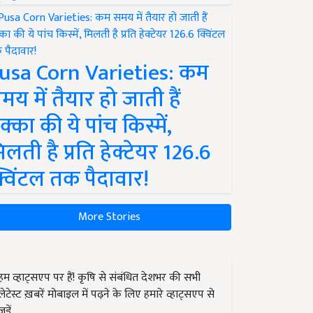
usa Corn Varieties: कम
मय में तैयार हो जाती हैं
क्का की ये पांच किस्में,
िलती है प्रति हेक्टेयर 126.6
्विंटल तक पैदावार!
More Stories
हम व्हाट्सएप पर हैं! कृषि से संबंधित देशभर की सभी
लेटेस्ट ख़बरें मोबाइल में पढ़ने के लिए हमारे व्हाट्सएप से
जुड़ें.