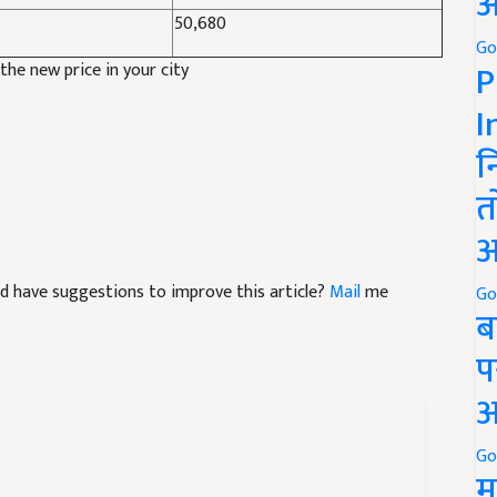
अ
50,680
Go
P
 the new price in your city
I
न
त
अ
 and have suggestions to improve this article?
Mail
me
Go
ब
प
अ
Go
म