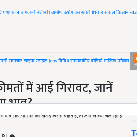
एं
पशुपालन
बागवानी
मशीनरी
ग्रामीण उद्योग
वेब स्टोरी
#FTB
सफल किसान
बाज
ंपनी समाचार
लाइफ स्टाइल
Jobs
विविध
सम्पादकीय
वीडियो
मासिक पत्रिका
#T
मतों में आई गिरावट, जानें
नया भाव?
 में यदि आप भी सोने की खरीद करना चाहते हैं, तो जान लें क्या चल रहा है
T
M IST