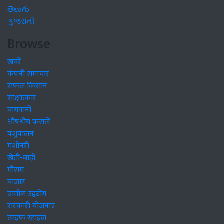
తెలుగు
ગુજરાતી
Browse
खबरें
कंपनी समाचार
सफल किसान
साक्षात्कार
बागवानी
औषधीय फसलें
पशुपालन
मशीनरी
खेती-बाड़ी
मौसम
बाजार
ग्रामीण उद्द्योग
सरकारी योजनाएं
लाइफ स्टाइल