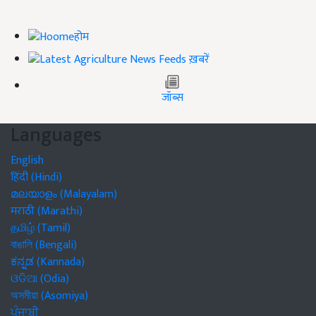
होम
ख़बरें
जॉब्स
Languages
English
हिंदी (Hindi)
മലയാളം (Malayalam)
मराठी (Marathi)
தமிழ் (Tamil)
বাঙালি (Bengali)
ಕನ್ನಡ (Kannada)
ଓଡିଆ (Odia)
অসমীয়া (Asomiya)
ਪੰਜਾਬੀ