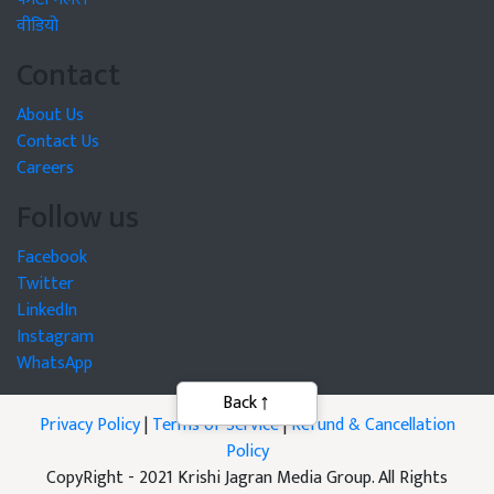
वीडियो
Contact
About Us
Contact Us
Careers
Follow us
Facebook
Twitter
LinkedIn
Instagram
WhatsApp
Back
Privacy Policy
|
Terms of Service
|
Refund & Cancellation
Policy
CopyRight - 2021 Krishi Jagran Media Group. All Rights