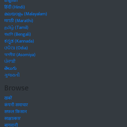
English
हिंदी (Hindi)
മലയാളം (Malayalam)
मराठी (Marathi)
தமிழ் (Tamil)
বাঙালি (Bengali)
ಕನ್ನಡ (Kannada)
ଓଡିଆ (Odia)
অসমীয়া (Asomiya)
ਪੰਜਾਬੀ
తెలుగు
ગુજરાતી
Browse
खबरें
कंपनी समाचार
सफल किसान
साक्षात्कार
बागवानी