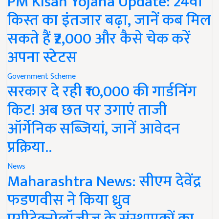
PM Kisan Yojana Update: 24वीं
किस्त का इंतजार बढ़ा, जानें कब मिल
सकते हैं ₹2,000 और कैसे चेक करें
अपना स्टेटस
Government Scheme
सरकार दे रही ₹10,000 की गार्डनिंग
किट! अब छत पर उगाएं ताजी
ऑर्गेनिक सब्जियां, जानें आवेदन
प्रक्रिया..
News
Maharashtra News: सीएम देवेंद्र
फडणवीस ने किया ध्रुव
एग्रीटेक्नोलॉजीज के संस्थापकों का