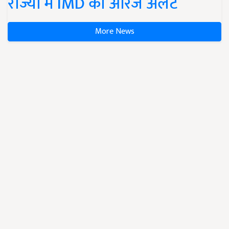
राज्यों में IMD का ऑरेंज अलर्ट
More News