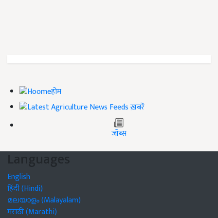
होम
ख़बरें
जॉब्स
Languages
English
हिंदी (Hindi)
മലയാളം (Malayalam)
मराठी (Marathi)