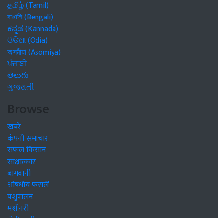
தமிழ் (Tamil)
বাঙালি (Bengali)
ಕನ್ನಡ (Kannada)
ଓଡିଆ (Odia)
অসমীয়া (Asomiya)
ਪੰਜਾਬੀ
తెలుగు
ગુજરાતી
Browse
खबरें
कंपनी समाचार
सफल किसान
साक्षात्कार
बागवानी
औषधीय फसलें
पशुपालन
मशीनरी