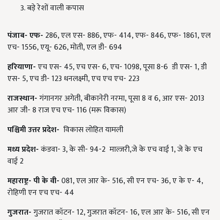
बड़े रेशों वाली कपास
पंजाब
-
एफ
-
286, एल एस- 886, एफ- 414, एफ- 846, एफ- 1861, एल
एच- 1556, एयू- 626, मोती, एल डी- 694
हरियाणा
-
एच एस- 45, एच एस- 6, एच- 1098, पूसा 8-6 डी एस- 1, डी
एस- 5, एच डी- 123 धनलक्ष्मी, एच एच एच- 223
राजस्थान
-
गंगानगर अगेती, बीकानेरी नरमा, पूसा 8 व 6, आर एस- 2013
आर जी- 8 राज एच एच- 116 (मरू विकास)
पश्चिमी उत्तर प्रदेश
-
विकास लोहित यामली
मध्य प्रदेश
-
कंडवा- 3, के सी- 94-2 माल्जरी,जे के एच वाई 1, जे के एच
वाई 2
महाराष्ट्र
-
पी के वी
-
081, एल आर के- 516, सी एन एच- 36, ए के ए- 4,
रोहिणी एन एच एच- 44
गुजरात
-
गुजरात कॉटन- 12, गुजरात कॉटन- 16, एल आर के- 516, सी एन