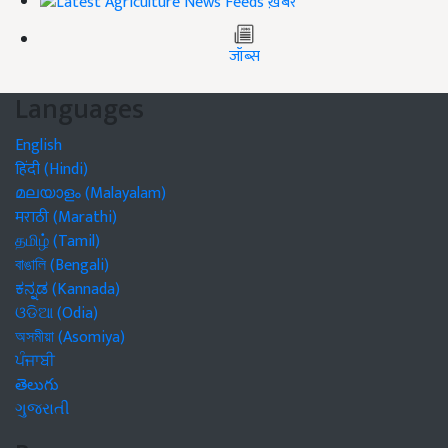
ख़बरें
जॉब्स
Languages
English
हिंदी (Hindi)
മലയാളം (Malayalam)
मराठी (Marathi)
தமிழ் (Tamil)
বাঙালি (Bengali)
ಕನ್ನಡ (Kannada)
ଓଡିଆ (Odia)
অসমীয়া (Asomiya)
ਪੰਜਾਬੀ
తెలుగు
ગુજરાતી