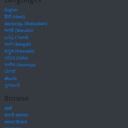
English
हिंदी (Hindi)
മലയാളം (Malayalam)
मराठी (Marathi)
தமிழ் (Tamil)
বাঙালি (Bengali)
ಕನ್ನಡ (Kannada)
ଓଡିଆ (Odia)
অসমীয়া (Asomiya)
ਪੰਜਾਬੀ
తెలుగు
ગુજરાતી
Browse
खबरें
कंपनी समाचार
सफल किसान