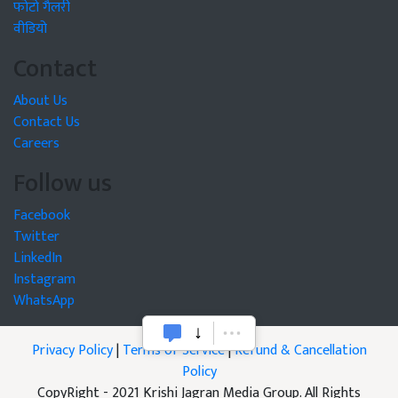
फोटो गैलरी
वीडियो
Contact
About Us
Contact Us
Careers
Follow us
Facebook
Twitter
LinkedIn
Instagram
WhatsApp
Privacy Policy
|
Terms of Service
|
Refund & Cancellation
Policy
CopyRight - 2021 Krishi Jagran Media Group. All Rights