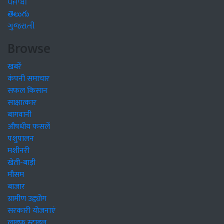
ਪੰਜਾਬੀ
తెలుగు
ગુજરાતી
Browse
खबरें
कंपनी समाचार
सफल किसान
साक्षात्कार
बागवानी
औषधीय फसलें
पशुपालन
मशीनरी
खेती-बाड़ी
मौसम
बाजार
ग्रामीण उद्द्योग
सरकारी योजनाएं
लाइफ स्टाइल