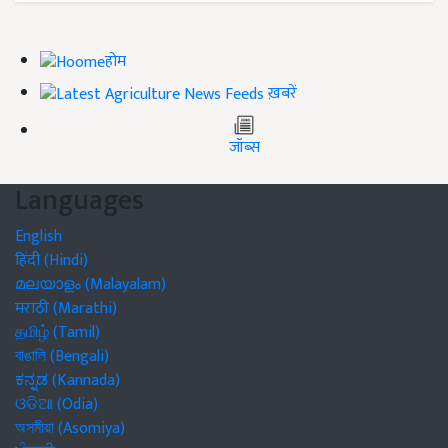
होम
ख़बरें
जॉब्स
Languages
English
हिंदी (Hindi)
മലയാളം (Malayalam)
मराठी (Marathi)
தமிழ் (Tamil)
বাঙালি (Bengali)
ಕನ್ನಡ (Kannada)
ଓଡିଆ (Odia)
অসমীয়া (Asomiya)