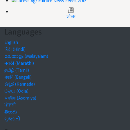
ख़बरें
जॉब्स
Languages
English
हिंदी (Hindi)
മലയാളം (Malayalam)
मराठी (Marathi)
தமிழ் (Tamil)
বাঙালি (Bengali)
ಕನ್ನಡ (Kannada)
ଓଡିଆ (Odia)
অসমীয়া (Asomiya)
ਪੰਜਾਬੀ
తెలుగు
ગુજરાતી