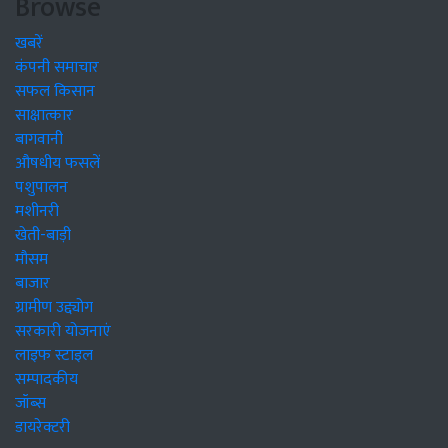
Browse
खबरें
कंपनी समाचार
सफल किसान
साक्षात्कार
बागवानी
औषधीय फसलें
पशुपालन
मशीनरी
खेती-बाड़ी
मौसम
बाजार
ग्रामीण उद्द्योग
सरकारी योजनाएं
लाइफ स्टाइल
सम्पादकीय
जॉब्स
डायरेक्टरी