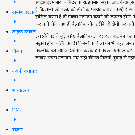
आईआईएमआर के न‍िदेशक डॉ. हनुमान सहाय जाट के अनुसार, इ
है. क‍िसानों को मक्के की खेती के फायदे बताए जा रहे हैं.
ग्रामीण उद्द्योग
हासिल करना है तो मक्का उत्पादन बढ़ाने की जरूरत होगी. पै
करावाने होंगे. साथ ही वैज्ञान‍िक तौर-तरीके से खेती करवान
लाइफ स्टाइल
इस प्रोजेक्ट से जुड़े वर‍िष्ठ वैज्ञान‍िक डॉ. एसएल जाट का कह
बढ़ाना होगा बल्क‍ि अच्छी क‍िस्मों के बीजों की भी बहुत जरूरत
तकनीक का ज्यादा इस्तेमाल करके हम मक्का उत्पादन बढ़ा स
मौसम
जाकर अच्छा उत्पादन और सही कीमत म‍िलेगी. बुवाई से पहल
कंपनी समाचार
साक्षात्कार
विविध
बाजार