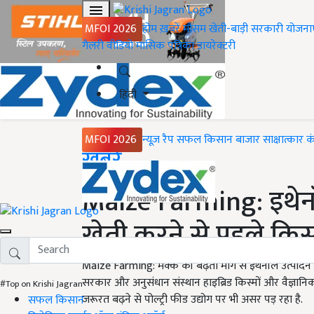
MFOI 2026
होम
ख़बरें
मौसम
खेती-बाड़ी
सरकारी योजना
गैलरी
वीडियो
मासिक पत्रिका
डायरेक्टरी
हिंदी
MFOI 2026
न्यूज़ रैप
सफल किसान
बाजार
साक्षात्कार
क
Home
ख़बरें
Maize Farming: इथेनॉल 
खेती करने से पहले क‍िसा
Maize Farming: मक्के की बढ़ती मांग से इथेनॉल उत्पादन 
सरकार और अनुसंधान संस्थान हाइब्रिड किस्मों और वैज्ञानिक 
#Top on Krishi Jagran
जरूरत बढ़ने से पोल्ट्री फीड उद्योग पर भी असर पड़ रहा है.
सफल किसान