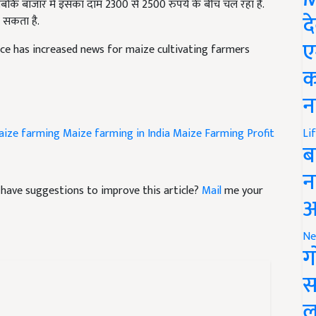
ल सकता है.
द
ce has increased news for maize cultivating farmers
ए
क
न
aize farming
Maize farming in India
Maize Farming Profit
Li
ब
न
nd have suggestions to improve this article?
Mail
me your
आ
Ne
ग
स
ल