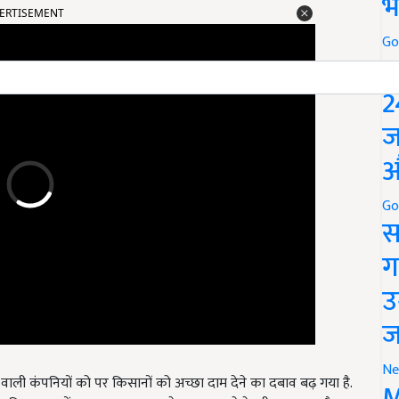
भ
Go
P
2
ज
औ
Go
स
ग
उ
ज
े वाली कंपनियों को पर क‍िसानों को अच्छा दाम देने का दबाव बढ़ गया है.
Ne
 जबक‍ि बाजार में इसका दाम 2300 से 2500 रुपये के बीच चल रहा है.
M