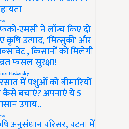
हायता
ws
फको-एमसी ने लॉन्च किए दो
ए कृषि उत्पाद, 'मित्सुकी' और
नेक्सावेट', किसानों को मिलेगी
न्नत फसल सुरक्षा!
imal Husbandry
रसात में पशुओं को बीमारियों
े कैसे बचाएं? अपनाएं ये 5
सान उपाय..
ws
ृषि अनुसंधान परिसर, पटना में