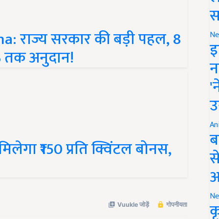
स
a: राज्य सरकार की बड़ी पहल, 8
Ne
0% तक अनुदान!
इ
न
'
उ
An
 मिलेगा ₹150 प्रति क्विंटल बोनस,
ब
स
आ
Ne
क