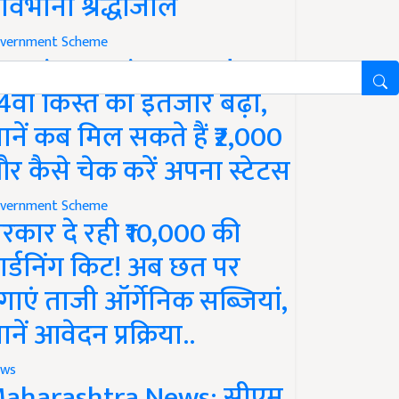
ावभीनी श्रद्धांजलि
vernment Scheme
M Kisan Yojana Update:
4वीं किस्त का इंतजार बढ़ा,
ानें कब मिल सकते हैं ₹2,000
र कैसे चेक करें अपना स्टेटस
vernment Scheme
रकार दे रही ₹10,000 की
ार्डनिंग किट! अब छत पर
गाएं ताजी ऑर्गेनिक सब्जियां,
ानें आवेदन प्रक्रिया..
ws
aharashtra News: सीएम