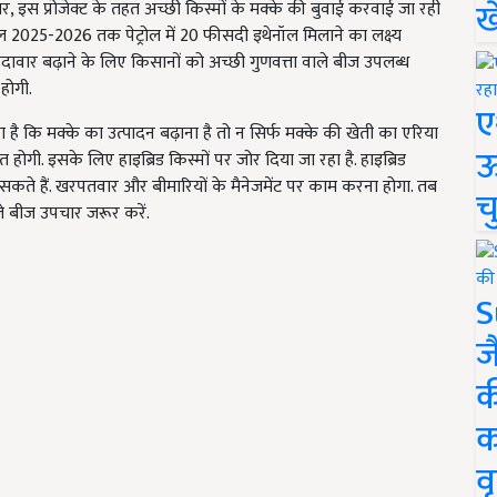
ख
स प्रोजेक्ट के तहत अच्छी क‍िस्मों के मक्के की बुवाई करवाई जा रही
 साल 2025-2026 तक पेट्रोल में 20 फीसदी इथेनॉल मिलाने का लक्ष्य
दावार बढ़ाने के लिए क‍िसानों को अच्छी गुणवत्ता वाले बीज उपलब्ध
ी होगी.
ए
ना है क‍ि मक्के का उत्पादन बढ़ाना है तो न स‍िर्फ मक्के की खेती का एर‍िया
ऊ
 होगी. इसके ल‍िए हाइब्रिड किस्मों पर जोर द‍िया जा रहा है. हाइब्रिड
कते हैं. खरपतवार और बीमार‍ियों के मैनेजमेंट पर काम करना होगा. तब
च
े बीज उपचार जरूर करें.
S
ज
क
क
वृ