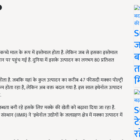
S
ज
े माल के रूप में इस्तेमाल होता है. लेक‍िन जब से इसका इस्तेमाल
ब
न पर पहुंच गई है. दुनिया में इसके उत्पादन का लगभग 80 प्रत‍िशत
त
म
ैदा होता है. जबक‍ि यहां के कुल उत्पादन का करीब 47 फीसदी मक्‍का पोल्ट्री
कम होता रहा है, लेक‍िन अब वक्त बदल गया है. इस साल इथेनॉल उत्पादन
.
S
धता बनी रहे इसके ल‍िए मक्के की खेती को बढ़ावा द‍िया जा रहा है.
ान (IIMR) ने 'इथेनॉल उद्योगों के जलग्रहण क्षेत्र में मक्का उत्पादन में
ट
र