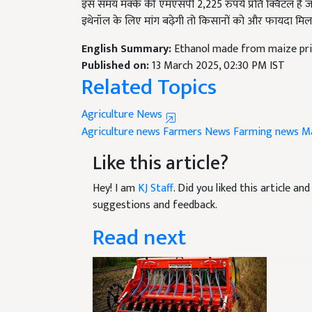
इथेनॉल के ल‍िए मांग बढ़ेगी तो क‍िसानों को और फायदा म‍ि
English Summary:
Ethanol made from maize pri
Published on:
13 March 2025, 02:30 PM IST
Related Topics
Agriculture News
Agriculture news
Farmers News
Farming news
M
Like this article?
Hey! I am
KJ Staff
. Did you liked this article a
suggestions and feedback.
Read next