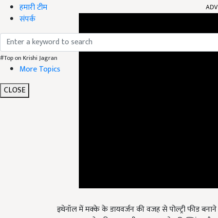
हमारी टीम
संपर्क
#Top on Krishi Jagran
More Topics
CLOSE
इथेनॉल में मक्के के डायवर्जन की वजह से पोल्ट्री फीड बनान
इस समय मक्के की एमएसपी 2,225 रुपये प्रत‍ि क्व‍िंटल है