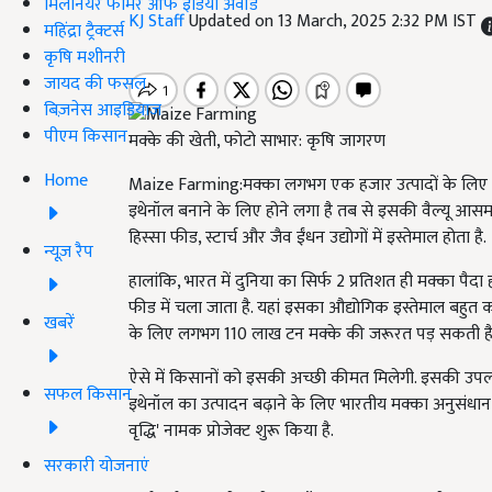
मिलेनियर फार्मर ऑफ इंडिया अवॉर्ड
KJ Staff
Updated on 13 March, 2025 2:32 PM IST
महिंद्रा ट्रैक्टर्स
कृषि मशीनरी
जायद की फसल
बिज़नेस आइडियाज
पीएम किसान
मक्के की खेती, फोटो साभार: कृषि जागरण
Home
Maize Farming:मक्का लगभग एक हजार उत्पादों के लिए कच्च
इथेनॉल बनाने के ल‍िए होने लगा है तब से इसकी वैल्यू आसमा
हिस्सा फीड, स्टार्च और जैव ईंधन उद्योगों में इस्तेमाल होता है.
न्यूज़ रैप
हालांक‍ि, भारत में दुन‍िया का स‍िर्फ 2 प्रत‍िशत ही मक्का प
फीड में चला जाता है. यहां इसका औद्योगिक इस्तेमाल बहुत 
खबरें
के ल‍िए लगभग 110 लाख टन मक्के की जरूरत पड़ सकती है
ऐसे में क‍िसानों को इसकी अच्छी कीमत म‍िलेगी. इसकी उपलब्
सफल किसान
इथेनॉल का उत्पादन बढ़ाने के लिए भारतीय मक्का अनुसंधान संस्थ
वृद्धि' नामक प्रोजेक्ट शुरू किया है.
सरकारी योजनाएं