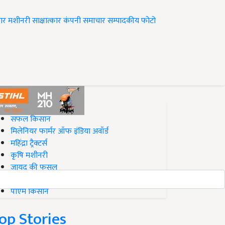
ार
मशीनरी
साक्षात्कार
कंपनी समाचार
सम्पादकीय
फोटो
op on Krishi Jagran
सफल किसान
मिलेनियर फार्मर ऑफ इंडिया अवॉर्ड
महिंद्रा ट्रैक्टर्स
कृषि मशीनरी
जायद की फसल
बिज़नेस आइडियाज
पीएम किसान
op Stories