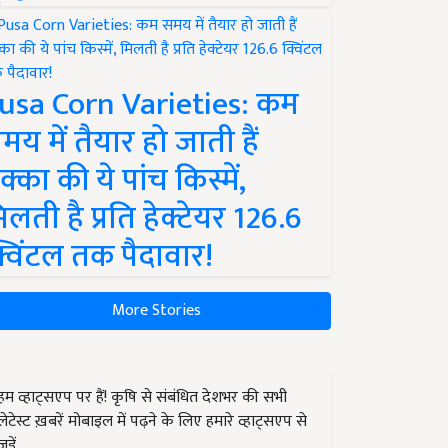
usa Corn Varieties: कम
मय में तैयार हो जाती हैं
क्का की ये पांच किस्में,
िलती है प्रति हेक्टेयर 126.6
्विंटल तक पैदावार!
More Stories
हम व्हाट्सएप पर हैं! कृषि से संबंधित देशभर की सभी
लेटेस्ट ख़बरें मोबाइल में पढ़ने के लिए हमारे व्हाट्सएप से
जुड़ें.