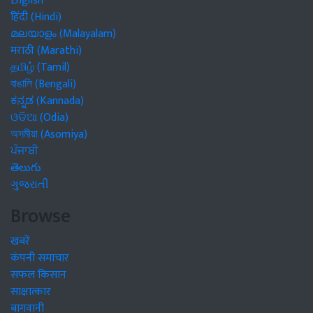
English
हिंदी (Hindi)
മലയാളം (Malayalam)
मराठी (Marathi)
தமிழ் (Tamil)
বাঙালি (Bengali)
ಕನ್ನಡ (Kannada)
ଓଡିଆ (Odia)
অসমীয়া (Asomiya)
ਪੰਜਾਬੀ
తెలుగు
ગુજરાતી
Browse
खबरें
कंपनी समाचार
सफल किसान
साक्षात्कार
बागवानी