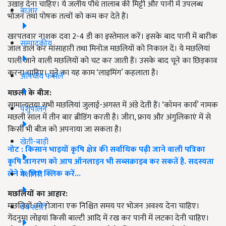
उखाड़ देना चाहिए। ये जलीय पौधे तालाब की मिट्टी और पानी में उपलब्ध
बाजार
भोजन तथा पोषक तत्वों को कम कर देते हैं।
खरपतवार नाशक दवा 2-4 डी का इस्तेमाल करें। इसके बाद पानी में बारीक
सम्पादकीय
जाल डाल कर मांसाहारी तथा मिनोज मछलियों को निकाल दें। ये मछलियां
पाली जाने वाली मछलियों को चट कर जाती हैं। उसके बाद चूने का छिड़काव
करना चाहिए। चूने का यह काम ‘लाइमिंग’ कहलाता है।
औषधीय फसलें
मछली के बीज:
सामान्यतया सभी मछलियां जुलाई-अगस्त में अंडे देती हैं। ‘कॉमन कार्य’ नामक
पशुपालन
मछली साल में तीन बार ब्रीडिंग करती है। जीरा, फ्राय और अंगुलिकाएं में से
किसी भी बीज को अपनाया जा सकता है।
खेती-बाड़ी
नोट : किसान भाइयों कृषि क्षेत्र की सर्वाधिक पढ़ी जाने वाली पत्रिका
कृषि जागरण को आप ऑनलाइन भी सब्सक्राइब कर सकतें है. सदस्यता
लेने के लिए क्लिक करें...
मशीनरी
मछलियों का आहार:
मछलियों को रोजाना एक निश्चित समय पर भोजन अवश्य देना चाहिए।
वेब स्टोरी
गेंदनुमा लोइयां किसी बाल्टी आदि में रख कर पानी में लटका देनी चाहिए।