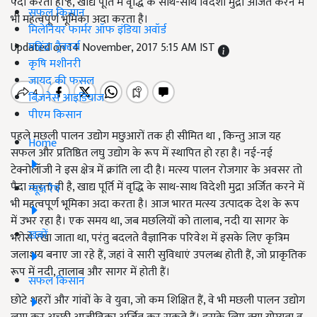
पैदा करता ही है, खाद्य पूर्ति में वृद्धि के साथ-साथ विदेशी मुद्रा अर्जित करने में
सफल किसान
भी महत्वपूर्ण भूमिका अदा करता है।
मिलेनियर फार्मर ऑफ इंडिया अवॉर्ड
महिंद्रा ट्रैक्टर्स
Updated on 14 November, 2017 5:15 AM IST
कृषि मशीनरी
जायद की फसल
बिज़नेस आइडियाज
पीएम किसान
पहले मछली पालन उद्योग मछुआरों तक ही सीमित था , किन्तु आज यह
Home
सफल और प्रतिष्ठित लघु उद्योग के रूप में स्थापित हो रहा है। नई-नई
टेक्नोलॉजी ने इस क्षेत्र में क्रांति ला दी है। मत्स्य पालन रोजगार के अवसर तो
पैदा करता ही है, खाद्य पूर्ति में वृद्धि के साथ-साथ विदेशी मुद्रा अर्जित करने में
न्यूज़ रैप
भी महत्वपूर्ण भूमिका अदा करता है। आज भारत मत्स्य उत्पादक देश के रूप
में उभर रहा है। एक समय था, जब मछलियों को तालाब, नदी या सागर के
खबरें
भरोसे रखा जाता था, परंतु बदलते वैज्ञानिक परिवेश में इसके लिए कृत्रिम
जलाशय बनाए जा रहे हैं, जहां वे सारी सुविधाएं उपलब्ध होती हैं, जो प्राकृतिक
रूप में नदी, तालाब और सागर में होती हैं।
सफल किसान
छोटे शहरों और गांवों के वे युवा, जो कम शिक्षित हैं, वे भी मछली पालन उद्योग