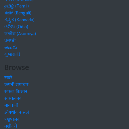
தமிழ் (Tamil)
বাঙালি (Bengali)
ಕನ್ನಡ (Kannada)
ଓଡିଆ (Odia)
অসমীয়া (Asomiya)
ਪੰਜਾਬੀ
తెలుగు
ગુજરાતી
Browse
खबरें
कंपनी समाचार
सफल किसान
साक्षात्कार
बागवानी
औषधीय फसलें
पशुपालन
मशीनरी