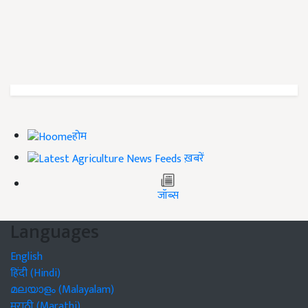
होम
ख़बरें
जॉब्स
Languages
English
हिंदी (Hindi)
മലയാളം (Malayalam)
मराठी (Marathi)