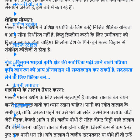
लगा कर अच्छी आजीविका अर्जित कर सकते हैं। इसके लिए क्या योग्यता व
सरकारी योजनाएं
संसाधन जरूरी हैं, इस बारे में बता रहे हैं :
शैक्षिक योग्यता:
ग्रामीण उद्द्योग
मछली पालन उद्योग में प्रशिक्षण प्राप्ति के लिए कोई निश्चित शैक्षिक योग्यता
व आयु सीमा निर्धारित नहीं है, किंतु डिप्लोमा करने के लिए उम्मीदवार को
विज्ञान स्नातक होना चाहिए। डिप्लोमा देश के गिने-चुने मत्स्य विज्ञान से
लाइफ स्टाइल
संबंधित कॉलेजों से होता है।
नोट : किसान भाइयों कृषि क्षेत्र की सर्वाधिक पढ़ी जाने वाली पत्रिका
मौसम
कृषि जागरण को आप ऑनलाइन भी सब्सक्राइब कर सकतें है. सदस्यता
लेने के लिए क्लिक करें...
कंपनी समाचार
मछलियों के तालाब तैयार करना:
मछली पालन उद्योग के लिए सबसे महत्वपूर्ण है तालाब। तालाब का चयन
करते समय कुछ बातों का ध्यान रखना चाहिए। पानी का स्त्रोत तालाब के
साक्षात्कार
समीप हो, ताकि जरूरत पड़ने पर उसे भरा जा सके। उसमें अनावश्यक चीजें
जैसे मेंढ़क, केंकड़े आदि न हों। जलीय पौधों से रहित दोमट मिट्टी वाले तालाब
विविध
का चयन करना चाहिए। तालाब ऐसा होना चाहिए, जिसमें कम से कम 5-6
फुट तक पानी भरा रहे। यदि तालाब में जलीय खरपतवार या पौधे हों तो उन्हें