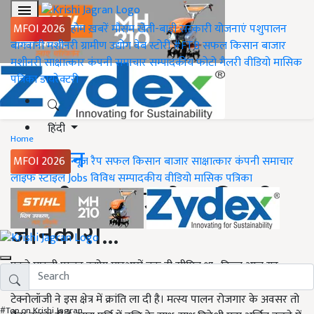
MFOI 2026
होम
ख़बरें
मौसम
खेती-बाड़ी
सरकारी योजनाएं
पशुपालन
बागवानी
मशीनरी
ग्रामीण उद्योग
वेब स्टोरी
#FTB
सफल किसान
बाजार
मशीनरी
साक्षात्कार
कंपनी समाचार
सम्पादकीय
फोटो गैलरी
वीडियो
मासिक
पत्रिका
डायरेक्टरी
हिंदी
Home
पशुपालन
MFOI 2026
न्यूज़ रैप
सफल किसान
बाजार
साक्षात्कार
कंपनी समाचार
लाइफ स्टाइल
Jobs
विविध
सम्पादकीय
वीडियो
मासिक पत्रिका
मछली पालन उद्योग की पूरी
जानकारी...
पहले मछली पालन उद्योग मछुआरों तक ही सीमित था , किन्तु आज यह
सफल और प्रतिष्ठित लघु उद्योग के रूप में स्थापित हो रहा है। नई-नई
टेक्नोलॉजी ने इस क्षेत्र में क्रांति ला दी है। मत्स्य पालन रोजगार के अवसर तो
#Top on Krishi Jagran