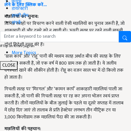
फोरम
लेने के लिए क्लिक करें...
डायरेक्टरी
हमारी टीम
मछलियों का चुनाव:
संपर्क
विभिन्न सतहों पर विचरण करने वाली ऐसी मछलियों का चुनाव जरूरी है, जो
शाकाहारी हों और दूसरे को न खाती हों। ऊपरी सतह पर रहने वाली मछली
‘कतला’ और ‘सिल्वर कार्प’ है, जो वर्ष भर में दो किलो वजनी हो जाती हैं। ये
दोनों विदेशी नस्ल की हैं।
#Top on Krishi Jagran
More Topics
‘ग्रास कार्प’ और ‘रोहू’ पानी की मध्यम सतह अर्थात बीच की सतह के लिए
पाली जा सकती हैं, जो एक वर्ष में 800 ग्राम तक हो जाती हैं। ये जलीय
CLOSE
वनस्पति खाने की शौकीन होती हैं। रोहू का वजन साल भर में दो किलो तक
हो जाता है।
निचली सतह पर ‘मिरगल’ और ‘कामन कार्प’ शाकाहारी मछलियां पाली जा
सकती हैं, जो पानी की निचली सतह पर रह कर अपना भोजन स्वयं प्राप्त
करती हैं। तीनों मछलियों के बीज जुलाई के पहले या दूसरे सप्ताह में तालाब
में छोड़ दिए जाएं तो तालाब से प्रति हेक्टेयर लगभग तीन मीट्रिक टन या
3,000 किलोग्राम तक मछलियां पैदा की जा सकती हैं।
मछलियों की पहचान: