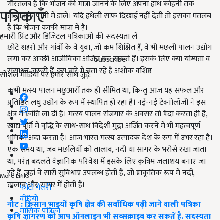
गौरतलब है कि भोजन की मात्रा जानने के लिए अपना हाथ कोहनी तक
पत्रिकाएँ
तालाब के पानी में डालें। यदि हथेली साफ दिखाई नहीं देती तो इसका मतलब
है कि भोजन काफी मात्रा में है।
हमारी प्रिंट और डिजिटल पत्रिकाओं की सदस्यता लें
छोटे शहरों और गांवों के वे युवा, जो कम शिक्षित हैं, वे भी मछली पालन उद्योग
लगा कर अच्छी आजीविका अर्जित कर सकते हैं। इसके लिए क्या योग्यता व
Subscribe
संसाधन जरूरी हैं, इस बारे में बता रहे हैं अशोक वशिष्ठ
सोशल मीडिया पर हमारे साथ जुड़ें:
कभी मत्स्य पालन मछुआरों तक ही सीमित था, किन्तु आज यह सफल और
प्रतिष्ठित लघु उद्योग के रूप में स्थापित हो रहा है। नई-नई टेक्नोलॉजी ने इस
क्षेत्र में क्रांति ला दी है। मत्स्य पालन रोजगार के अवसर तो पैदा करता ही है,
खाद्य पूर्ति में वृद्धि के साथ-साथ विदेशी मुद्रा अर्जित करने में भी महत्वपूर्ण
भूमिका अदा करता है। आज भारत मत्स्य उत्पादक देश के रूप में उभर रहा है।
एक समय था, जब मछलियों को तालाब, नदी या सागर के भरोसे रखा जाता
था, परंतु बदलते वैज्ञानिक परिवेश में इसके लिए कृत्रिम जलाशय बनाए जा
रहे हैं, जहां वे सारी सुविधाएं उपलब्ध होती हैं, जो प्राकृतिक रूप में नदी,
More Links
तालाब और सागर में होती हैं।
फोटो गैलरी
वीडियो
नोट : किसान भाइयों कृषि क्षेत्र की सर्वाधिक पढ़ी जाने वाली पत्रिका
मासिक पत्रिका
कृषि जागरण को आप ऑनलाइन भी सब्सक्राइब कर सकतें है. सदस्यता