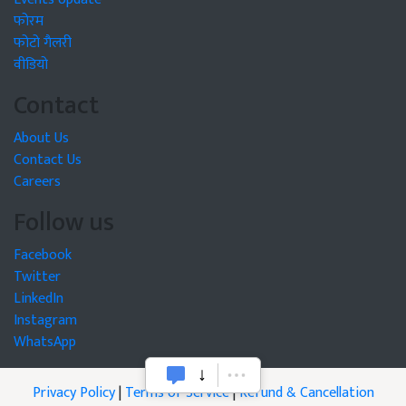
फोरम
फोटो गैलरी
वीडियो
Contact
About Us
Contact Us
Careers
Follow us
Facebook
Twitter
LinkedIn
Instagram
WhatsApp
Privacy Policy
|
Terms of Service
|
Refund & Cancellation