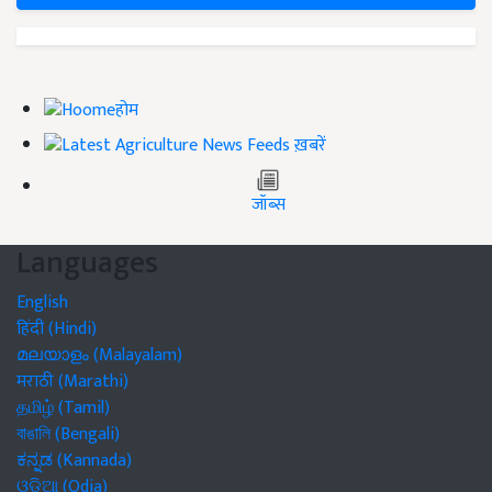
होम
ख़बरें
जॉब्स
Languages
English
हिंदी (Hindi)
മലയാളം (Malayalam)
मराठी (Marathi)
தமிழ் (Tamil)
বাঙালি (Bengali)
ಕನ್ನಡ (Kannada)
ଓଡିଆ (Odia)