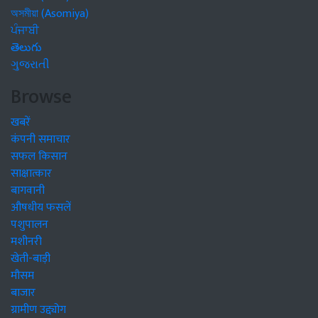
অসমীয়া (Asomiya)
ਪੰਜਾਬੀ
తెలుగు
ગુજરાતી
Browse
खबरें
कंपनी समाचार
सफल किसान
साक्षात्कार
बागवानी
औषधीय फसलें
पशुपालन
मशीनरी
खेती-बाड़ी
मौसम
बाजार
ग्रामीण उद्द्योग