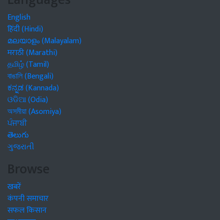
English
हिंदी (Hindi)
മലയാളം (Malayalam)
मराठी (Marathi)
தமிழ் (Tamil)
বাঙালি (Bengali)
ಕನ್ನಡ (Kannada)
ଓଡିଆ (Odia)
অসমীয়া (Asomiya)
ਪੰਜਾਬੀ
తెలుగు
ગુજરાતી
Browse
खबरें
कंपनी समाचार
सफल किसान