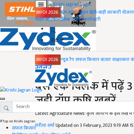
MFOI 2026
होम
ख़बरें
मौसम
खेती-बाड़ी
सरकारी योजना
गैलरी
वीडियो
मासिक पत्रिका
डायरेक्टरी
हिंदी
MFOI 2026
न्यूज़ रैप
सफल किसान
बाजार
साक्षात्कार
क
Home
ख़बरें
बस एक क्लिक में पढ़ें
जुड़ी टॉप कृषि खबरें...
Latest Agriculture News: कृषि जागरण के इस लेख में पढ़ें 
#Top on Krishi Jagran
मनीशा शर्मा
Updated on 3 February, 2023 9:19 AM I
सफल किसान