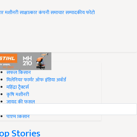
ार
मशीनरी
साक्षात्कार
कंपनी समाचार
सम्पादकीय
फोटो
op on Krishi Jagran
सफल किसान
मिलेनियर फार्मर ऑफ इंडिया अवॉर्ड
महिंद्रा ट्रैक्टर्स
कृषि मशीनरी
जायद की फसल
बिज़नेस आइडियाज
पीएम किसान
op Stories