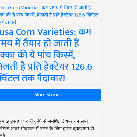
usa Corn Varieties: कम
मय में तैयार हो जाती हैं
क्का की ये पांच किस्में,
िलती है प्रति हेक्टेयर 126.6
्विंटल तक पैदावार!
More Stories
हम व्हाट्सएप पर हैं! कृषि से संबंधित देशभर की सभी
लेटेस्ट ख़बरें मोबाइल में पढ़ने के लिए हमारे व्हाट्सएप से
जुड़ें.