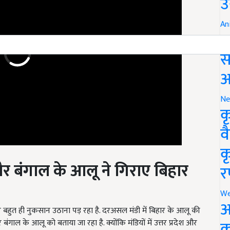
उ
An
ब
स
आ
Ne
क
व
क
र बंगाल
के आलू ने ग
िराए
बिहार
र
We
बहुत ही नुकसान उठाना पड़ रहा है. दरअसल मंडी में बिहार के आलू की
अ
ाल के आलू को बताया जा रहा है. क्योंकि मंडियों में उत्तर प्रदेश और
क
यों में इन दोनों राज्यों के आलू की कीमत प्रति क्विंटल 560 से 570