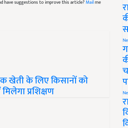
र
क
स
Ne
ग
क
च
िक खेती के लिए किसानों को
प
 मिलेगा प्रशिक्षण
Ne
र
व
क