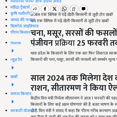
मिलेनियर फार्मर ऑफ इंडिया अवॉर्ड
महिंद्रा ट्रैक्टर्स
कृषि मशीनरी
जायद की फसल
बस एक क्लिक में पढ़ें खेती-किसानी से जुड़ी टॉप खबरें
बिज़नेस आइडियाज
चना
,
मसूर
,
सरसों की फसलों 
पीएम किसान
पंजीयन
प्रक्रिया
25
फरवरी त
Home
मध्य प्रदेश के किसानों के लिए एक बार फिर शिवराज सरक
किसानों की चना
,
मसूर
,
सरसों की फसलों को समर्थन मूल्य प
न्यूज़ रैप
साल
2024
तक मिलेगा देश क
खबरें
राशन
,
सीतारमण ने किया ऐ
सफल किसान
केंद्रीय वित्त मंत्री निर्मला सीतारमण ने आज 1
फरवरी की पहल
किसानों के लिए कई अहम घोषणाएं की हैं. बजट भाषण के 
सरकारी योजनाएं
दी हैं. वित्त मंत्री ने संसद में कहा कि पीएम गरीब कल्याण अन