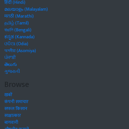
हिंदी (Hindi)
മലയാളം (Malayalam)
मराठी (Marathi)
தமிழ் (Tamil)
বাঙালি (Bengali)
ಕನ್ನಡ (Kannada)
ଓଡିଆ (Odia)
অসমীয়া (Asomiya)
ਪੰਜਾਬੀ
తెలుగు
ગુજરાતી
Browse
खबरें
कंपनी समाचार
सफल किसान
साक्षात्कार
बागवानी