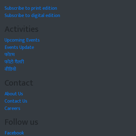
Subscribe to print edition
Subscribe to digital edition
Activities
Upcoming Events
Events Update
फोरम
फोटो गैलरी
वीडियो
Contact
About Us
Contact Us
Careers
Follow us
Facebook