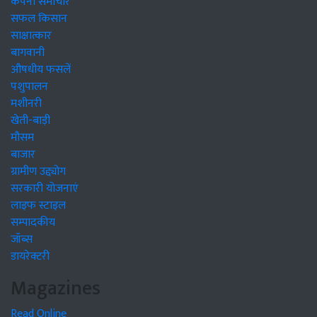
कंपनी समाचार
सफल किसान
साक्षात्कार
बागवानी
औषधीय फसलें
पशुपालन
मशीनरी
खेती-बाड़ी
मौसम
बाजार
ग्रामीण उद्द्योग
सरकारी योजनाएं
लाइफ स्टाइल
सम्पादकीय
जॉब्स
डायरेक्टरी
Magazines
Read Online