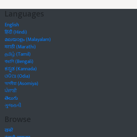
Languages
English
हिंदी (Hindi)
മലയാളം (Malayalam)
मराठी (Marathi)
தமிழ் (Tamil)
বাঙালি (Bengali)
ಕನ್ನಡ (Kannada)
ଓଡିଆ (Odia)
অসমীয়া (Asomiya)
ਪੰਜਾਬੀ
తెలుగు
ગુજરાતી
Browse
खबरें