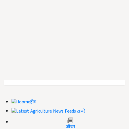
होम
ख़बरें
जॉब्स