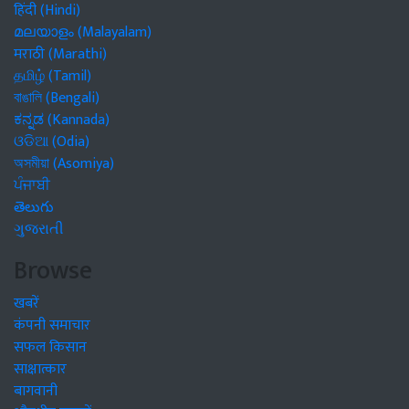
हिंदी (Hindi)
മലയാളം (Malayalam)
मराठी (Marathi)
தமிழ் (Tamil)
বাঙালি (Bengali)
ಕನ್ನಡ (Kannada)
ଓଡିଆ (Odia)
অসমীয়া (Asomiya)
ਪੰਜਾਬੀ
తెలుగు
ગુજરાતી
Browse
खबरें
कंपनी समाचार
सफल किसान
साक्षात्कार
बागवानी