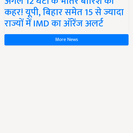
अगले 12 घंटों के भीतर बारिश का
कहर! यूपी, बिहार समेत 15 से ज्यादा
राज्यों में IMD का ऑरेंज अलर्ट
More News