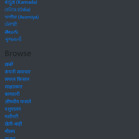
ಕನ್ನಡ (Kannada)
ଓଡିଆ (Odia)
অসমীয়া (Asomiya)
ਪੰਜਾਬੀ
తెలుగు
ગુજરાતી
Browse
खबरें
कंपनी समाचार
सफल किसान
साक्षात्कार
बागवानी
औषधीय फसलें
पशुपालन
मशीनरी
खेती-बाड़ी
मौसम