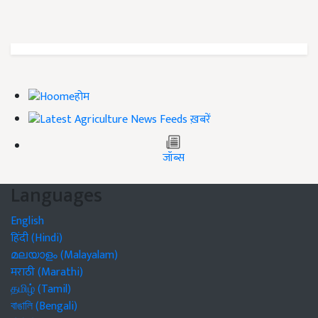
होम
ख़बरें
जॉब्स
Languages
English
हिंदी (Hindi)
മലയാളം (Malayalam)
मराठी (Marathi)
தமிழ் (Tamil)
বাঙালি (Bengali)