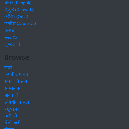
বাঙালি (Bengali)
ಕನ್ನಡ (Kannada)
ଓଡିଆ (Odia)
অসমীয়া (Asomiya)
ਪੰਜਾਬੀ
తెలుగు
ગુજરાતી
Browse
खबरें
कंपनी समाचार
सफल किसान
साक्षात्कार
बागवानी
औषधीय फसलें
पशुपालन
मशीनरी
खेती-बाड़ी