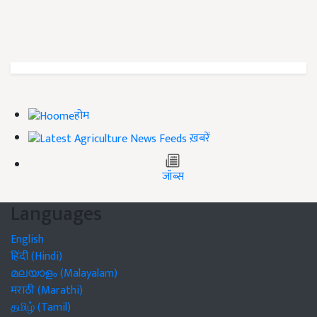
होम
ख़बरें
जॉब्स
Languages
English
हिंदी (Hindi)
മലയാളം (Malayalam)
मराठी (Marathi)
தமிழ் (Tamil)