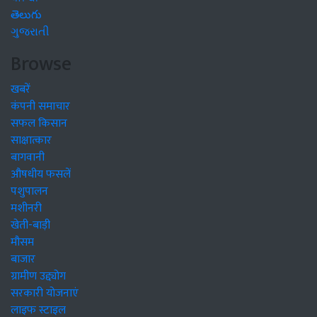
తెలుగు
ગુજરાતી
Browse
खबरें
कंपनी समाचार
सफल किसान
साक्षात्कार
बागवानी
औषधीय फसलें
पशुपालन
मशीनरी
खेती-बाड़ी
मौसम
बाजार
ग्रामीण उद्द्योग
सरकारी योजनाएं
लाइफ स्टाइल