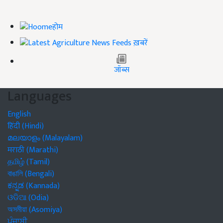
होम
ख़बरें
जॉब्स
Languages
English
हिंदी (Hindi)
മലയാളം (Malayalam)
मराठी (Marathi)
தமிழ் (Tamil)
বাঙালি (Bengali)
ಕನ್ನಡ (Kannada)
ଓଡିଆ (Odia)
অসমীয়া (Asomiya)
ਪੰਜਾਬੀ