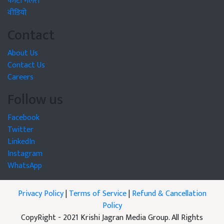
फोटो गैलरी
वीडियो
Contact
About Us
Contact Us
Careers
Follow us
Facebook
Twitter
LinkedIn
Instagram
WhatsApp
Privacy Policy
|
Terms of Service
|
Refund & Cancellation
Policy
CopyRight - 2021 Krishi Jagran Media Group. All Rights