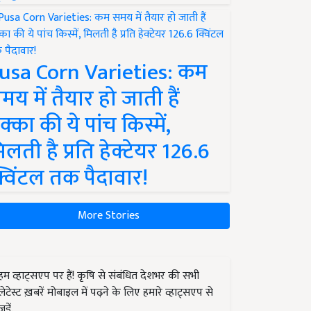
usa Corn Varieties: कम
मय में तैयार हो जाती हैं
क्का की ये पांच किस्में,
िलती है प्रति हेक्टेयर 126.6
्विंटल तक पैदावार!
More Stories
हम व्हाट्सएप पर हैं! कृषि से संबंधित देशभर की सभी
लेटेस्ट ख़बरें मोबाइल में पढ़ने के लिए हमारे व्हाट्सएप से
जुड़ें.