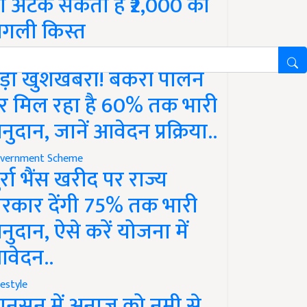
ो अटक सकती है ₹2,000 की
गली किस्त
vernment Scheme
ड़ी खुशखबरी! बकरी पालन
र मिल रहा है 60% तक भारी
नुदान, जानें आवेदन प्रक्रिया..
vernment Scheme
ुर्रा भैंस खरीद पर राज्य
रकार देंगी 75% तक भारी
नुदान, ऐसे करें योजना में
वेदन..
festyle
ानसून में अनाज को नमी से