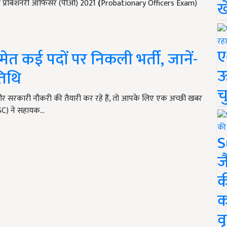
ख
 ने प्रोबेशनरी ऑफिसर (पीओ) 2021
(
Probationary Officers Exam)
ए
 कई पदों पर निकली भर्ती, जानें-
ऊ
तिथि
च
 सरकारी नौकरी की तैयारी कर रहे हैं, तो आपके लिए एक अच्छी खबर
SC) ने सहायक…
S
ज
क
क
वृ