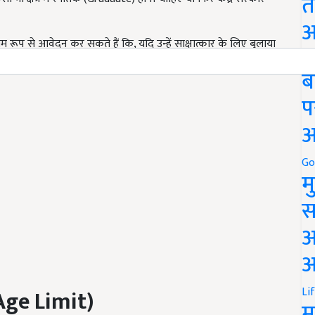
त
अ
तिम रूप से आवेदन कर सकते हैं कि, यदि उन्हें साक्षात्कार के लिए बुलाया
Go
रीक्षा उत्तीर्ण करने का प्रमाण प्रस्तुत करना होगा.
ब
प
अ
Go
म
स
अ
आ
Li
Age Limit)
म