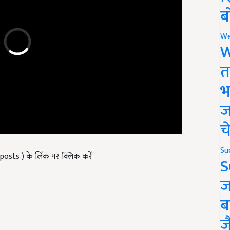
ब
We
W
त
भ
ज
च
 posts ) के लिंक पर क्लिक करें
Su
S
ज
ब
ज