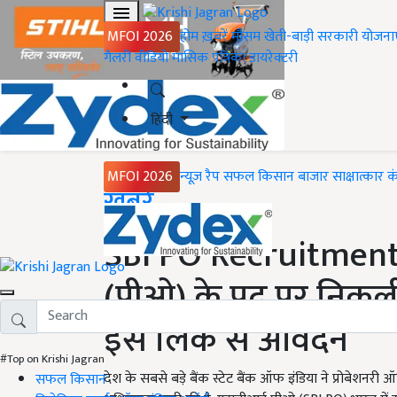
MFOI 2026
होम
ख़बरें
मौसम
खेती-बाड़ी
सरकारी योजना
गैलरी
वीडियो
मासिक पत्रिका
डायरेक्टरी
हिंदी
MFOI 2026
न्यूज़ रैप
सफल किसान
बाजार
साक्षात्कार
क
Home
ख़बरें
SBI PO Recruitment 
(पीओ) के पद पर निकली 
इस लिंक से आवेदन
#Top on Krishi Jagran
देश के सबसे बड़े बैंक स्टेट बैंक ऑफ इंडिया ने प्रोबेशनर
सफल किसान