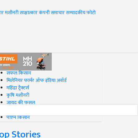
ार
मशीनरी
साक्षात्कार
कंपनी समाचार
सम्पादकीय
फोटो
op on Krishi Jagran
सफल किसान
मिलेनियर फार्मर ऑफ इंडिया अवॉर्ड
महिंद्रा ट्रैक्टर्स
कृषि मशीनरी
जायद की फसल
बिज़नेस आइडियाज
पीएम किसान
op Stories