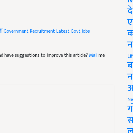
द
ए
क
ती
Government Recruitment
Latest Govt Jobs
न
 and have suggestions to improve this article?
Mail
me
Li
ब
न
आ
Ne
ग
स
ल