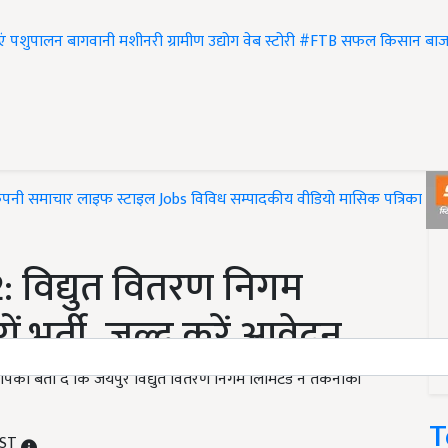
एं
पशुपालन
बागवानी
मशीनरी
ग्रामीण उद्योग
वेब स्टोरी
#FTB
सफल किसान
बाज
ंपनी समाचार
लाइफ स्टाइल
Jobs
विविध
सम्पादकीय
वीडियो
मासिक पत्रिका
#T
 विद्युत वितरण निगम
ं भर्ती, जल्द करें आवेदन
आपको बता दें कि जयपुर विद्युत वितरण निगम लिमिटेड ने तकनीकी
T
IST