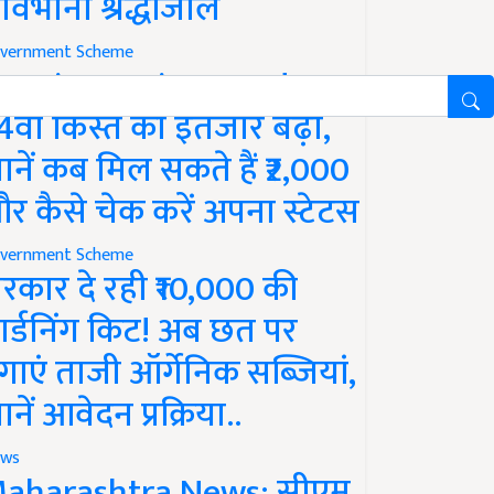
ावभीनी श्रद्धांजलि
vernment Scheme
M Kisan Yojana Update:
4वीं किस्त का इंतजार बढ़ा,
ानें कब मिल सकते हैं ₹2,000
र कैसे चेक करें अपना स्टेटस
vernment Scheme
रकार दे रही ₹10,000 की
ार्डनिंग किट! अब छत पर
गाएं ताजी ऑर्गेनिक सब्जियां,
ानें आवेदन प्रक्रिया..
ws
aharashtra News: सीएम