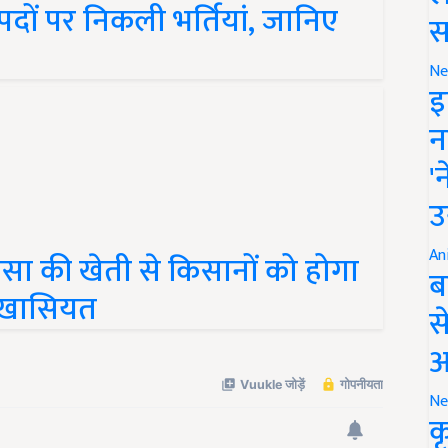
 पदों पर निकली भर्तियां, जानिए
स
Ne
इ
न
'
उ
An
ा की खेती से किसानों को होगा
ब
 खासियत
स
आ
Ne
क