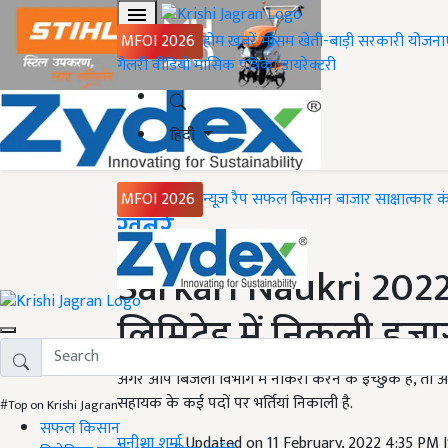
MFOI 2026
होम
ख़बरें
मौसम
खेती-बाड़ी
सरकारी योजना
गैलरी
वीडियो
मासिक पत्रिका
डायरेक्टरी
हिंदी
MFOI 2026
न्यूज़ रैप
सफल किसान
बाजार
साक्षात्कार
क
Home
ख़बरें
Sarkari Naukri 2022:
लिमिटेड में निकली हजारो
अगर आप बिजली विभाग में नौकरी करने के इच्छुक हैं, तो 
सहायक के कई पदों पर भर्तियां निकाली है.
#Top on Krishi Jagran
सफल किसान
मनीशा शर्मा
Updated on 11 February, 2022 4:35 PM 