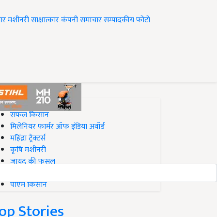
ार
मशीनरी
साक्षात्कार
कंपनी समाचार
सम्पादकीय
फोटो
op on Krishi Jagran
सफल किसान
मिलेनियर फार्मर ऑफ इंडिया अवॉर्ड
महिंद्रा ट्रैक्टर्स
कृषि मशीनरी
जायद की फसल
बिज़नेस आइडियाज
पीएम किसान
op Stories