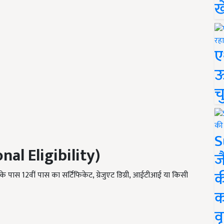
ख
ए
ऊ
च
S
nal Eligibility)
ज
क
पास 12वीं पास का सर्टिफिकेट, ग्रेजुएट डिग्री, आईटीआई या किसी
क
वृ