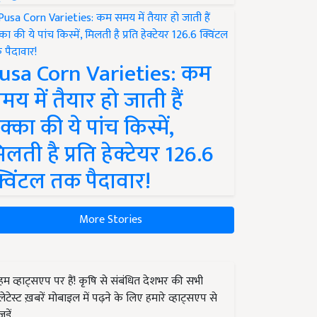
usa Corn Varieties: कम
मय में तैयार हो जाती हैं
क्का की ये पांच किस्में,
िलती है प्रति हेक्टेयर 126.6
्विंटल तक पैदावार!
More Stories
हम व्हाट्सएप पर हैं! कृषि से संबंधित देशभर की सभी
लेटेस्ट ख़बरें मोबाइल में पढ़ने के लिए हमारे व्हाट्सएप से
जुड़ें.