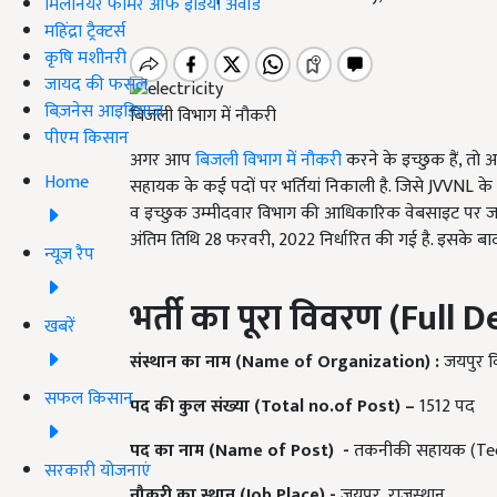
मिलेनियर फार्मर ऑफ इंडिया अवॉर्ड
महिंद्रा ट्रैक्टर्स
कृषि मशीनरी
जायद की फसल
बिज़नेस आइडियाज
बिजली विभाग में नौकरी
पीएम किसान
अगर आप
बिजली विभाग में नौकरी
करने के इच्छुक हैं, तो
Home
सहायक के कई पदों पर भर्तियां निकाली है. जिसे JVVNL के ना
व इच्छुक उम्मीदवार विभाग की आधिकारिक वेबसाइट पर 
अंतिम तिथि 28 फरवरी, 2022 निर्धारित की गई है. इसके बाद
न्यूज़ रैप
भर्ती का पूरा विवरण (
Full D
खबरें
संस्थान का नाम
(Name of Organization)
:
जयपुर वि
सफल किसान
पद की कुल संख्या
(Total no.of Post)
–
1512 पद
पद का नाम
(Name of Post)
-
तकनीकी सहायक (Tech
सरकारी योजनाएं
नौकरी का स्थान
(Job Place)
-
जयपुर, राजस्थान