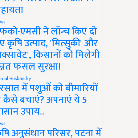
हायता
ws
फको-एमसी ने लॉन्च किए दो
ए कृषि उत्पाद, 'मित्सुकी' और
नेक्सावेट', किसानों को मिलेगी
न्नत फसल सुरक्षा!
imal Husbandry
रसात में पशुओं को बीमारियों
े कैसे बचाएं? अपनाएं ये 5
सान उपाय..
ws
ृषि अनुसंधान परिसर, पटना में