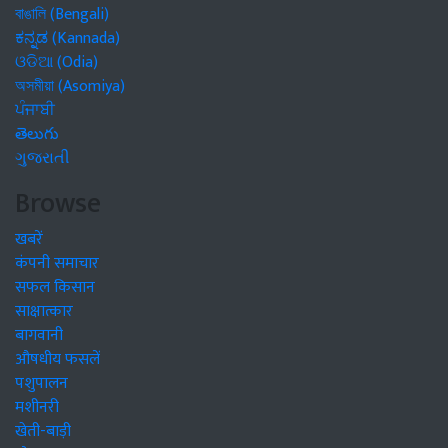
বাঙালি (Bengali)
ಕನ್ನಡ (Kannada)
ଓଡିଆ (Odia)
অসমীয়া (Asomiya)
ਪੰਜਾਬੀ
తెలుగు
ગુજરાતી
Browse
खबरें
कंपनी समाचार
सफल किसान
साक्षात्कार
बागवानी
औषधीय फसलें
पशुपालन
मशीनरी
खेती-बाड़ी