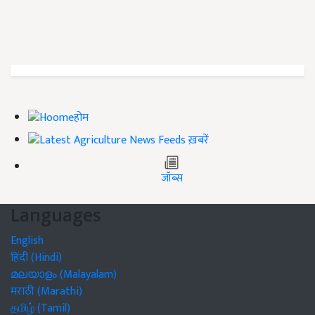
होम
ख़बरें
जॉब्स
Languages
English
हिंदी (Hindi)
മലയാളം (Malayalam)
मराठी (Marathi)
தமிழ் (Tamil)