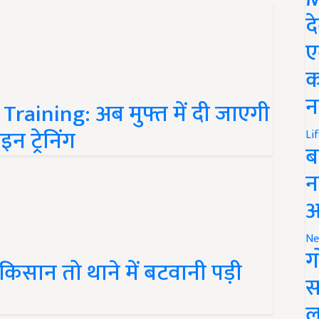
द
ए
क
Training: अब मुफ्त में दी जाएगी
न
 ट्रेनिंग
Li
ब
न
आ
Ne
किसान तो थाने में बटवानी पड़ी
ग
स
ल