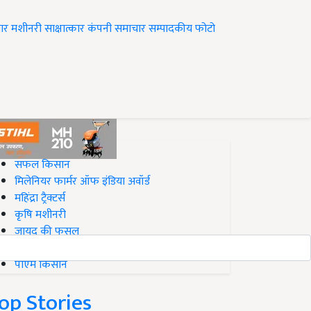
ार
मशीनरी
साक्षात्कार
कंपनी समाचार
सम्पादकीय
फोटो
op on Krishi Jagran
सफल किसान
मिलेनियर फार्मर ऑफ इंडिया अवॉर्ड
महिंद्रा ट्रैक्टर्स
कृषि मशीनरी
जायद की फसल
बिज़नेस आइडियाज
पीएम किसान
op Stories