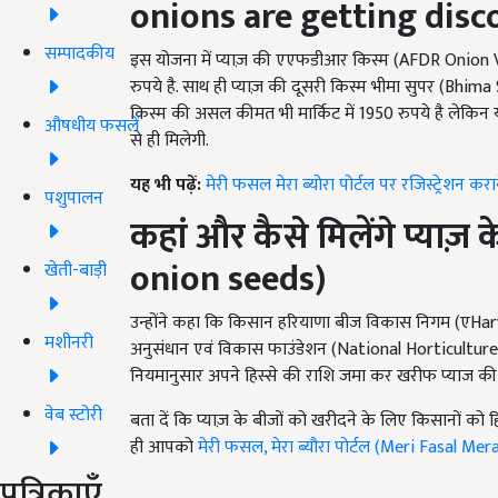
onions are getting disc
सम्पादकीय
इस योजना में प्याज़ की एएफडीआर किस्म (AFDR Onion
रुपये है. साथ ही प्याज़ की दूसरी किस्म भीमा सुपर (Bhim
किस्म की असल कीमत भी मार्किट में 1950 रुपये है लेकि
औषधीय फसलें
से ही मिलेगी.
यह भी पढ़ें:
मेरी फसल मेरा ब्योरा पोर्टल पर रजिस्ट्रेशन करा
पशुपालन
कहां और कैसे मिलेंगे प्याज़ क
onion seeds)
खेती-बाड़ी
उन्होंने कहा कि किसान हरियाणा बीज विकास निगम (एHa
मशीनरी
अनुसंधान एवं विकास फाउंडेशन (National Horticulture 
नियमानुसार अपने हिस्से की राशि जमा कर खरीफ प्याज की विभ
वेब स्टोरी
बता दें कि प्याज़ के बीजों को खरीदने के लिए किसानों को हि
ही आपको
मेरी फसल, मेरा ब्यौरा पोर्टल (Meri Fasal Me
पत्रिकाएँ