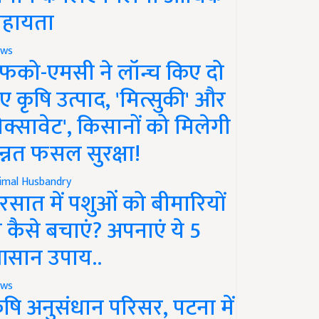
हायता
ws
फको-एमसी ने लॉन्च किए दो
ए कृषि उत्पाद, 'मित्सुकी' और
नेक्सावेट', किसानों को मिलेगी
न्नत फसल सुरक्षा!
imal Husbandry
रसात में पशुओं को बीमारियों
े कैसे बचाएं? अपनाएं ये 5
सान उपाय..
ws
ृषि अनुसंधान परिसर, पटना में