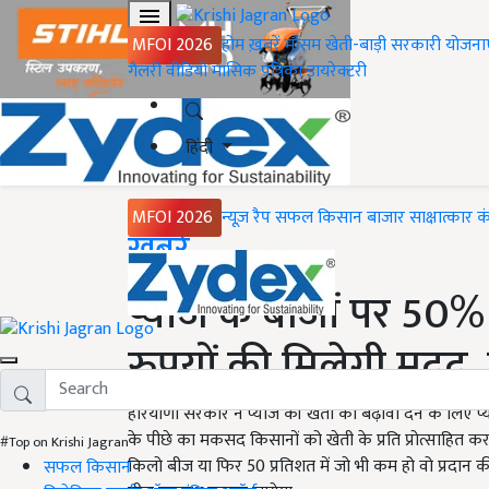
MFOI 2026
होम
ख़बरें
मौसम
खेती-बाड़ी
सरकारी योजना
गैलरी
वीडियो
मासिक पत्रिका
डायरेक्टरी
हिंदी
MFOI 2026
न्यूज़ रैप
सफल किसान
बाजार
साक्षात्कार
क
Home
ख़बरें
प्याज के बीजों पर 50
रुपयों की मिलेगी मदद
हरियाणा सरकार ने प्याज की खेती को बढ़ावा देने के लिए प
के पीछे का मकसद किसानों को खेती के प्रति प्रोत्साहित क
#Top on Krishi Jagran
किलो बीज या फिर 50 प्रतिशत में जो भी कम हो वो प्रदान 
सफल किसान