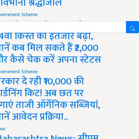
ावभीनी श्रद्धांजलि
vernment Scheme
M Kisan Yojana Update:
4वीं किस्त का इंतजार बढ़ा,
ानें कब मिल सकते हैं ₹2,000
र कैसे चेक करें अपना स्टेटस
vernment Scheme
रकार दे रही ₹10,000 की
ार्डनिंग किट! अब छत पर
गाएं ताजी ऑर्गेनिक सब्जियां,
ानें आवेदन प्रक्रिया..
ws
aharashtra News: सीएम