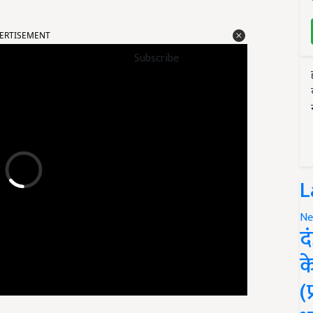
ERTISEMENT
Subscribe
L
Ne
द
क
(