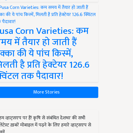
usa Corn Varieties: कम
मय में तैयार हो जाती हैं
क्का की ये पांच किस्में,
िलती है प्रति हेक्टेयर 126.6
्विंटल तक पैदावार!
More Stories
हम व्हाट्सएप पर हैं! कृषि से संबंधित देशभर की सभी
लेटेस्ट ख़बरें मोबाइल में पढ़ने के लिए हमारे व्हाट्सएप से
जुड़ें.