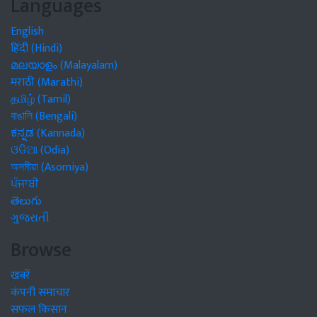
Languages
English
हिंदी (Hindi)
മലയാളം (Malayalam)
मराठी (Marathi)
தமிழ் (Tamil)
বাঙালি (Bengali)
ಕನ್ನಡ (Kannada)
ଓଡିଆ (Odia)
অসমীয়া (Asomiya)
ਪੰਜਾਬੀ
తెలుగు
ગુજરાતી
Browse
खबरें
कंपनी समाचार
सफल किसान