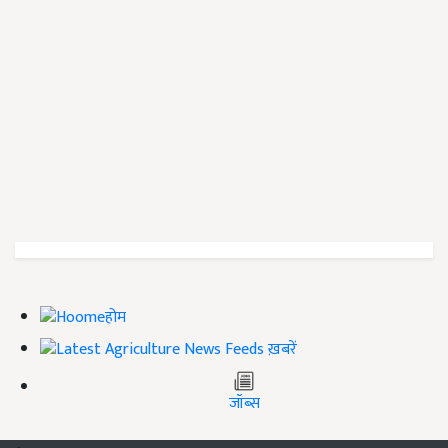
होम
ख़बरें
जॉब्स