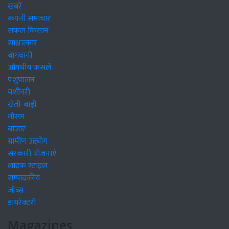
खबरें
कंपनी समाचार
सफल किसान
साक्षात्कार
बागवानी
औषधीय फसलें
पशुपालन
मशीनरी
खेती-बाड़ी
मौसम
बाजार
ग्रामीण उद्द्योग
सरकारी योजनाएं
लाइफ स्टाइल
सम्पादकीय
जॉब्स
डायरेक्टरी
Magazines