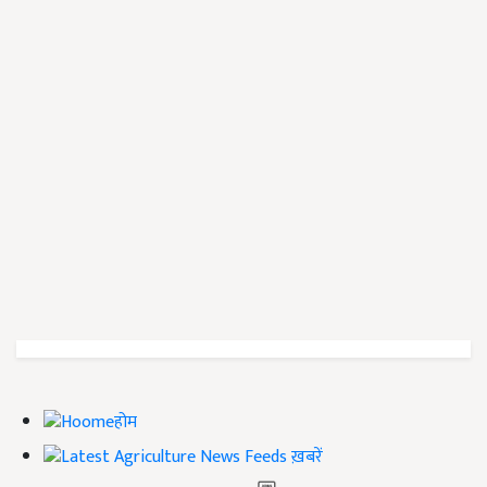
होम
ख़बरें