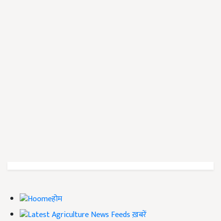
होम
ख़बरें