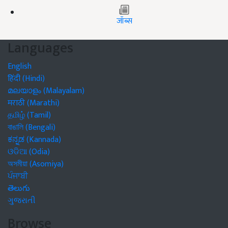
जॉब्स
Languages
English
हिंदी (Hindi)
മലയാളം (Malayalam)
मराठी (Marathi)
தமிழ் (Tamil)
বাঙালি (Bengali)
ಕನ್ನಡ (Kannada)
ଓଡିଆ (Odia)
অসমীয়া (Asomiya)
ਪੰਜਾਬੀ
తెలుగు
ગુજરાતી
Browse