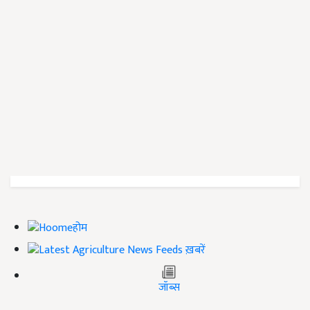
होम
ख़बरें
जॉब्स