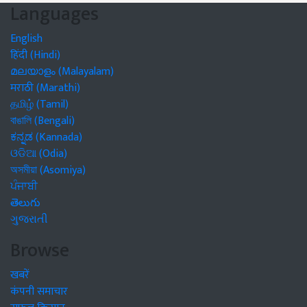
Languages
English
हिंदी (Hindi)
മലയാളം (Malayalam)
मराठी (Marathi)
தமிழ் (Tamil)
বাঙালি (Bengali)
ಕನ್ನಡ (Kannada)
ଓଡିଆ (Odia)
অসমীয়া (Asomiya)
ਪੰਜਾਬੀ
తెలుగు
ગુજરાતી
Browse
खबरें
कंपनी समाचार