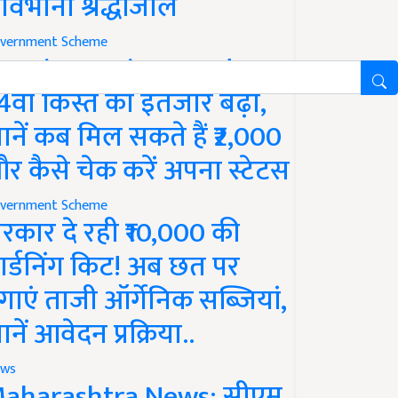
ावभीनी श्रद्धांजलि
vernment Scheme
M Kisan Yojana Update:
4वीं किस्त का इंतजार बढ़ा,
ानें कब मिल सकते हैं ₹2,000
र कैसे चेक करें अपना स्टेटस
vernment Scheme
रकार दे रही ₹10,000 की
ार्डनिंग किट! अब छत पर
गाएं ताजी ऑर्गेनिक सब्जियां,
ानें आवेदन प्रक्रिया..
ws
aharashtra News: सीएम