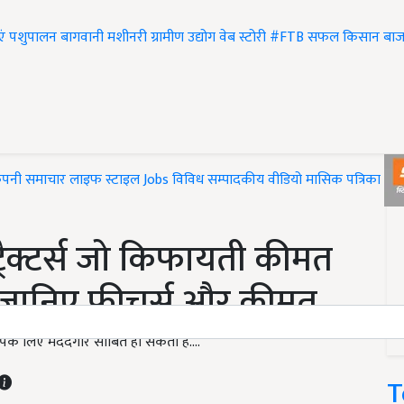
एं
पशुपालन
बागवानी
मशीनरी
ग्रामीण उद्योग
वेब स्टोरी
#FTB
सफल किसान
बाज
ंपनी समाचार
लाइफ स्टाइल
Jobs
विविध
सम्पादकीय
वीडियो
मासिक पत्रिका
#T
्रैक्टर्स जो किफायती कीमत
ब्ध, जानिए फीचर्स और कीमत
ेख आपके लिए मददगार साबित हो सकता है....
T