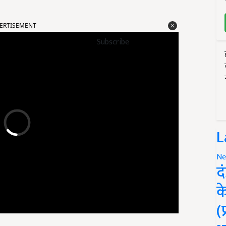
ERTISEMENT
Subscribe
L
Ne
द
क
(