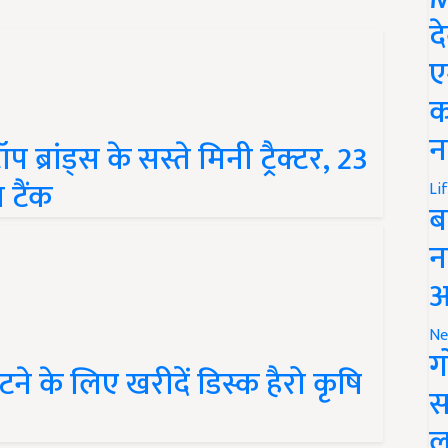
द
ए
क
रांड्स के सस्ते मिनी ट्रैक्टर, 23
न
 टैंक
Li
ब
न
आ
Ne
ने के लिए खरीदें डिस्क हैरो कृषि
ग
स
ल