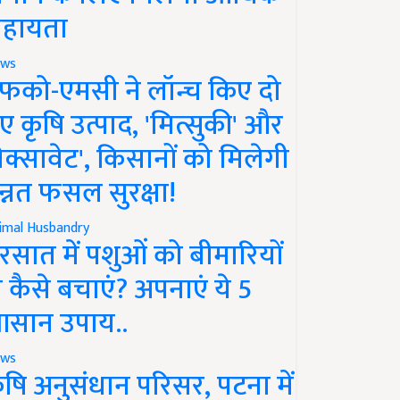
हायता
ws
फको-एमसी ने लॉन्च किए दो
ए कृषि उत्पाद, 'मित्सुकी' और
नेक्सावेट', किसानों को मिलेगी
न्नत फसल सुरक्षा!
imal Husbandry
रसात में पशुओं को बीमारियों
े कैसे बचाएं? अपनाएं ये 5
सान उपाय..
ws
ृषि अनुसंधान परिसर, पटना में