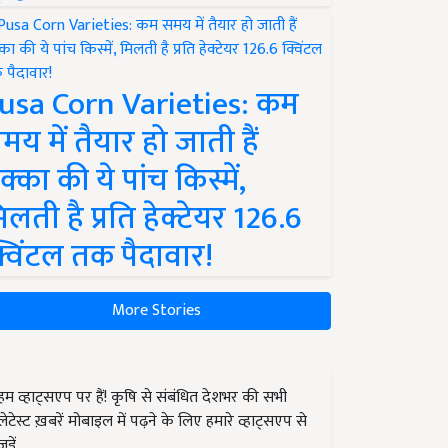
usa Corn Varieties: कम
मय में तैयार हो जाती हैं
क्का की ये पांच किस्में,
िलती है प्रति हेक्टेयर 126.6
्विंटल तक पैदावार!
More Stories
हम व्हाट्सएप पर हैं! कृषि से संबंधित देशभर की सभी
लेटेस्ट ख़बरें मोबाइल में पढ़ने के लिए हमारे व्हाट्सएप से
जुड़ें.