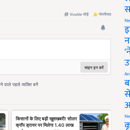
स
Ne
इ
न
'
उ
An
ब
स
आ
Ne
क