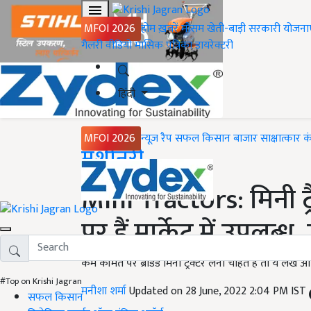
MFOI 2026
होम
ख़बरें
मौसम
खेती-बाड़ी
सरकारी योजना
गैलरी
वीडियो
मासिक पत्रिका
डायरेक्टरी
हिंदी
MFOI 2026
न्यूज़ रैप
सफल किसान
बाजार
साक्षात्कार
क
Home
मशीनरी
Mini Tractors: मिनी ट
पर हैं मार्केट में उपल
कम कीमत पर ब्रांडेड मिनी ट्रैक्टर लेना चाहते हैं तो ये ल
#Top on Krishi Jagran
मनीशा शर्मा
Updated on 28 June, 2022 2:04 PM IST
सफल किसान