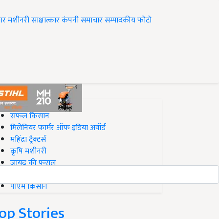
ार
मशीनरी
साक्षात्कार
कंपनी समाचार
सम्पादकीय
फोटो
op on Krishi Jagran
सफल किसान
मिलेनियर फार्मर ऑफ इंडिया अवॉर्ड
महिंद्रा ट्रैक्टर्स
कृषि मशीनरी
जायद की फसल
बिज़नेस आइडियाज
पीएम किसान
op Stories