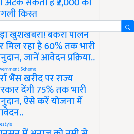
ो अटक सकती है ₹2,000 की
गली किस्त
vernment Scheme
ड़ी खुशखबरी! बकरी पालन
र मिल रहा है 60% तक भारी
नुदान, जानें आवेदन प्रक्रिया..
vernment Scheme
ुर्रा भैंस खरीद पर राज्य
रकार देंगी 75% तक भारी
नुदान, ऐसे करें योजना में
वेदन..
festyle
ानसून में अनाज को नमी से