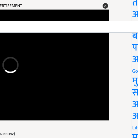
त
अ
Go
ब
प
अ
Go
म
स
अ
आ
 harrow)
Li
म