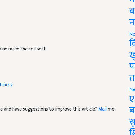
ब
न
Ne
क
hine make the soil soft
ख
प
त
hinery
Ne
ए
icle and have suggestions to improve this article?
Mail
me
ब
सु
श