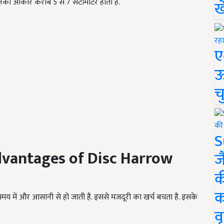
ैं. इनका आकार करीब 5
से
7
सेंटीमीटर होता है.
ख
ए
ऊ
च
S
dvantages of Disc Harrow
ज
क
क
मय में और आसानी से हो जाती है. इससे मजदूरी का खर्च बचता है. इसके
वृ