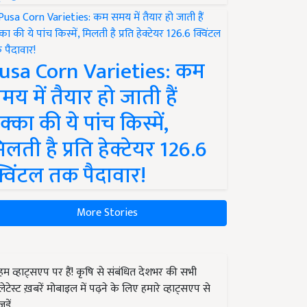
usa Corn Varieties: कम
मय में तैयार हो जाती हैं
क्का की ये पांच किस्में,
िलती है प्रति हेक्टेयर 126.6
्विंटल तक पैदावार!
More Stories
हम व्हाट्सएप पर हैं! कृषि से संबंधित देशभर की सभी
लेटेस्ट ख़बरें मोबाइल में पढ़ने के लिए हमारे व्हाट्सएप से
जुड़ें.