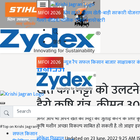
MFOI 2026
होम
ख़बरें
मौसम
खेती-बाड़ी
सरकारी योजना
गैलरी
वीडियो
मासिक पत्रिका
डायरेक्टरी
हिंदी
MFOI 2026
न्यूज़ रैप
सफल किसान
बाजार
साक्षात्कार
क
Home
मशीनरी
खेत की मिट्टी को उलटने
हैरो कृषि यंत्र, कीमत 3
अगर आप भी अपने खेत की मिट्टी की जुताई करने के लिए कृषि य
कृषि मशीन अच्छा विकल्प साबित हो सकती है. तो आइए इस ले
#Top on Krishi Jagran
सफल किसान
लोकेश निरवाल
Updated on 23 June, 2022 9:25 AM 