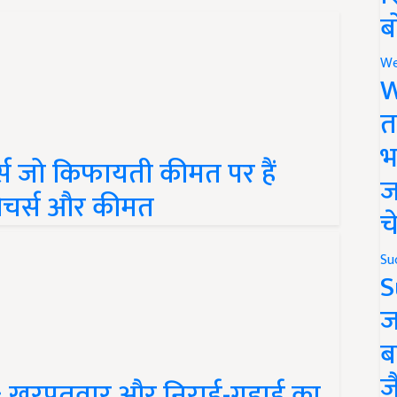
ब
We
W
त
टर्स जो किफायती कीमत पर हैं
भ
 फीचर्स और कीमत
ज
च
Su
S
ज
ब
खरपतवार और निराई-गुड़ाई का
ज