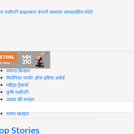
ार
मशीनरी
साक्षात्कार
कंपनी समाचार
सम्पादकीय
फोटो
op on Krishi Jagran
सफल किसान
मिलेनियर फार्मर ऑफ इंडिया अवॉर्ड
महिंद्रा ट्रैक्टर्स
कृषि मशीनरी
जायद की फसल
बिज़नेस आइडियाज
पीएम किसान
op Stories