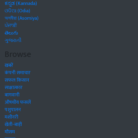
ಕನ್ನಡ (Kannada)
ଓଡିଆ (Odia)
অসমীয়া (Asomiya)
ਪੰਜਾਬੀ
తెలుగు
ગુજરાતી
Browse
खबरें
कंपनी समाचार
सफल किसान
साक्षात्कार
बागवानी
औषधीय फसलें
पशुपालन
मशीनरी
खेती-बाड़ी
मौसम