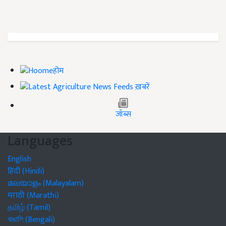
होम
ख़बरें
जॉब्स
Languages
English
हिंदी (Hindi)
മലയാളം (Malayalam)
मराठी (Marathi)
தமிழ் (Tamil)
বাঙালি (Bengali)