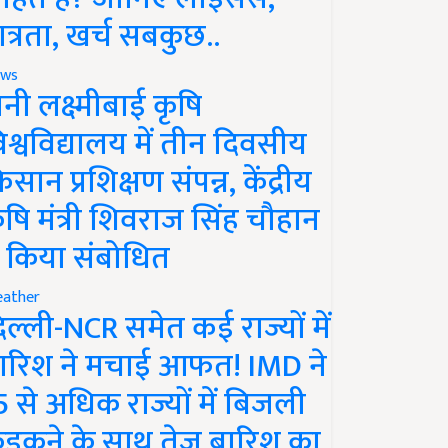
ात्रता, खर्च सबकुछ..
ws
ानी लक्ष्मीबाई कृषि
िश्वविद्यालय में तीन दिवसीय
िसान प्रशिक्षण संपन्न, केंद्रीय
ृषि मंत्री शिवराज सिंह चौहान
े किया संबोधित
ather
िल्ली-NCR समेत कई राज्यों में
ारिश ने मचाई आफत! IMD ने
5 से अधिक राज्यों में बिजली
ड़कने के साथ तेज बारिश का