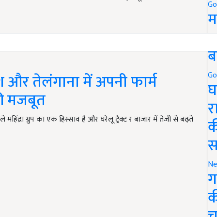
Go
म
5
ाख रुपये है.
ब
Go
प्रदेश और तेलंगाना में अपनी फार्म
घ
की मजबूत
र
 महिंद्रा ग्रुप का एक हिस्साव है और घरेलू ट्रैक्ट र बाजार में तेजी से बढ़ते
क
स
Ne
ग
क
च