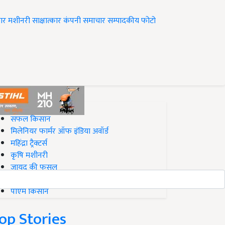
ार
मशीनरी
साक्षात्कार
कंपनी समाचार
सम्पादकीय
फोटो
op on Krishi Jagran
सफल किसान
मिलेनियर फार्मर ऑफ इंडिया अवॉर्ड
महिंद्रा ट्रैक्टर्स
कृषि मशीनरी
जायद की फसल
बिज़नेस आइडियाज
पीएम किसान
op Stories