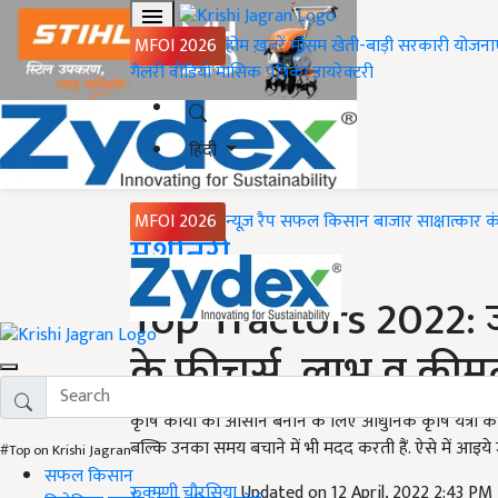
MFOI 2026
होम
ख़बरें
मौसम
खेती-बाड़ी
सरकारी योजना
गैलरी
वीडियो
मासिक पत्रिका
डायरेक्टरी
हिंदी
MFOI 2026
न्यूज़ रैप
सफल किसान
बाजार
साक्षात्कार
क
Home
मशीनरी
Top Tractors 2022: जान
के फीचर्स, लाभ व कीमत
कृषि कार्यों को आसान बनाने के लिए आधुनिक कृषि यंत्रों 
बल्कि उनका समय बचाने में भी मदद करती हैं. ऐसे में आइये जानत
#Top on Krishi Jagran
सफल किसान
रुक्मणी चौरसिया
Updated on 12 April, 2022 2:43 PM