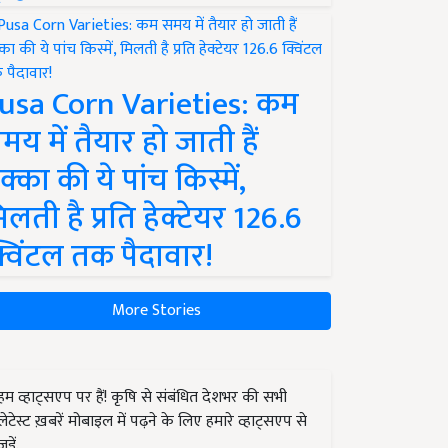
usa Corn Varieties: कम
मय में तैयार हो जाती हैं
क्का की ये पांच किस्में,
िलती है प्रति हेक्टेयर 126.6
्विंटल तक पैदावार!
More Stories
हम व्हाट्सएप पर हैं! कृषि से संबंधित देशभर की सभी
लेटेस्ट ख़बरें मोबाइल में पढ़ने के लिए हमारे व्हाट्सएप से
जुड़ें.