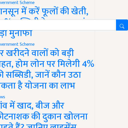
vernment Scheme
ानसून में करें फूलों की खेती,
0% सब्सिडी के साथ कमाएं
ड़ा मुनाफा
vernment Scheme
र खरीदने वालों को बड़ी
ाहत, होम लोन पर मिलेगी 4%
ी सब्सिडी, जानें कौन उठा
कता है योजना का लाभ
ws
ांव में खाद, बीज और
ीटनाशक की दुकान खोलना
ाहते हैं? जानिए लाइसेंस,