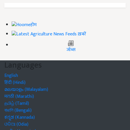
होम
ख़बरें
जॉब्स
Languages
English
हिंदी (Hindi)
മലയാളം (Malayalam)
मराठी (Marathi)
தமிழ் (Tamil)
বাঙালি (Bengali)
ಕನ್ನಡ (Kannada)
ଓଡିଆ (Odia)