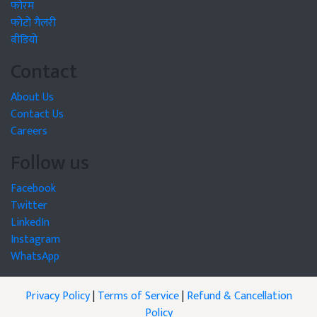
फोरम
फोटो गैलरी
वीडियो
Contact
About Us
Contact Us
Careers
Follow us
Facebook
Twitter
LinkedIn
Instagram
WhatsApp
Privacy Policy
|
Terms of Service
|
Refund & Cancellation
Policy