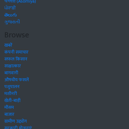
অসমীয়া (Asomiya)
ਪੰਜਾਬੀ
తెలుగు
ગુજરાતી
Browse
खबरें
कंपनी समाचार
सफल किसान
साक्षात्कार
बागवानी
औषधीय फसलें
पशुपालन
मशीनरी
खेती-बाड़ी
मौसम
बाजार
ग्रामीण उद्द्योग
सरकारी योजनाएं