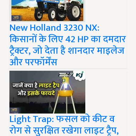
New Holland 3230 NX:
किसानों के लिए 42 HP का दमदार
ट्रैक्टर, जो देता है शानदार माइलेज
और परफॉर्मेंस
Light Trap: फसल को कीट व
रोग से सुरक्षित रखेगा लाइट ट्रैप,