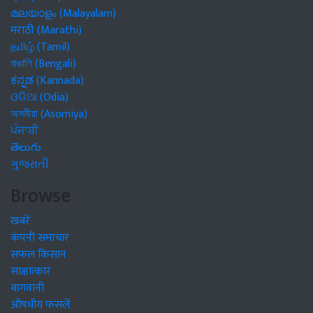
മലയാളം (Malayalam)
मराठी (Marathi)
தமிழ் (Tamil)
বাঙালি (Bengali)
ಕನ್ನಡ (Kannada)
ଓଡିଆ (Odia)
অসমীয়া (Asomiya)
ਪੰਜਾਬੀ
తెలుగు
ગુજરાતી
Browse
खबरें
कंपनी समाचार
सफल किसान
साक्षात्कार
बागवानी
औषधीय फसलें