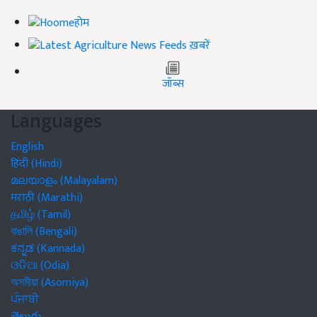
होम
ख़बरें
जॉब्स
Languages
English
हिंदी (Hindi)
മലയാളം (Malayalam)
मराठी (Marathi)
தமிழ் (Tamil)
বাঙালি (Bengali)
ಕನ್ನಡ (Kannada)
ଓଡିଆ (Odia)
অসমীয়া (Asomiya)
ਪੰਜਾਬੀ
తెలుగు