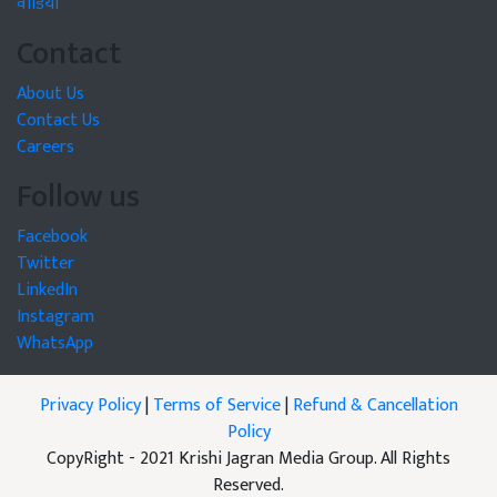
वीडियो
Contact
About Us
Contact Us
Careers
Follow us
Facebook
Twitter
LinkedIn
Instagram
WhatsApp
Privacy Policy
|
Terms of Service
|
Refund & Cancellation
Policy
CopyRight - 2021 Krishi Jagran Media Group. All Rights
Reserved.