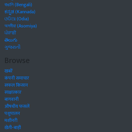
বাঙালি (Bengali)
ಕನ್ನಡ (Kannada)
ଓଡିଆ (Odia)
অসমীয়া (Asomiya)
ਪੰਜਾਬੀ
తెలుగు
ગુજરાતી
Browse
खबरें
कंपनी समाचार
सफल किसान
साक्षात्कार
बागवानी
औषधीय फसलें
पशुपालन
मशीनरी
खेती-बाड़ी