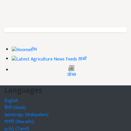
होम
ख़बरें
जॉब्स
Languages
English
हिंदी (Hindi)
മലയാളം (Malayalam)
मराठी (Marathi)
தமிழ் (Tamil)