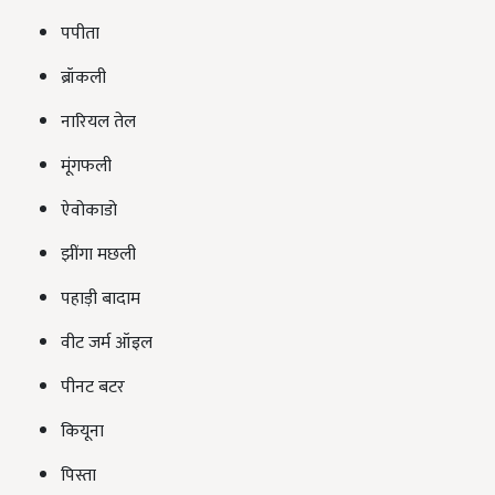
पपीता
ब्रॉकली
नारियल तेल
मूंगफली
ऐवोकाडो
झींगा मछली
पहाड़ी बादाम
वीट जर्म ऑइल
पीनट बटर
कियूना
पिस्ता