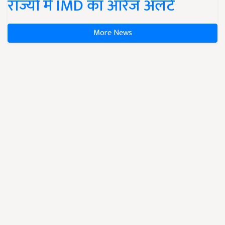
राज्यों में IMD का ऑरेंज अलर्ट
More News