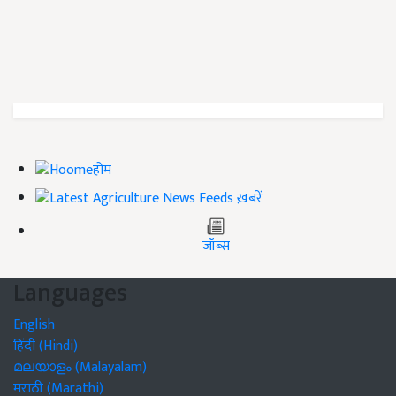
होम
ख़बरें
जॉब्स
Languages
English
हिंदी (Hindi)
മലയാളം (Malayalam)
मराठी (Marathi)