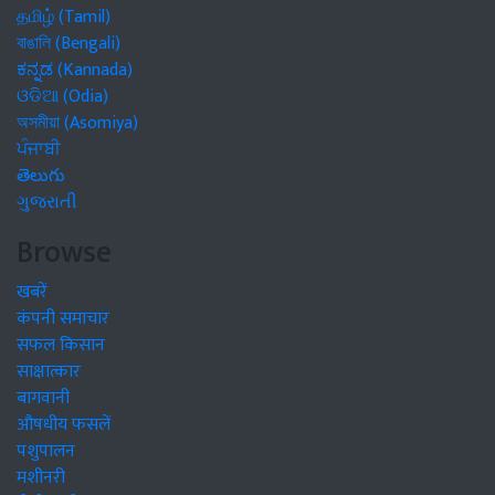
தமிழ் (Tamil)
বাঙালি (Bengali)
ಕನ್ನಡ (Kannada)
ଓଡିଆ (Odia)
অসমীয়া (Asomiya)
ਪੰਜਾਬੀ
తెలుగు
ગુજરાતી
Browse
खबरें
कंपनी समाचार
सफल किसान
साक्षात्कार
बागवानी
औषधीय फसलें
पशुपालन
मशीनरी