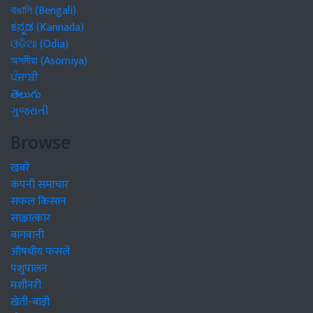
বাঙালি (Bengali)
ಕನ್ನಡ (Kannada)
ଓଡିଆ (Odia)
অসমীয়া (Asomiya)
ਪੰਜਾਬੀ
తెలుగు
ગુજરાતી
Browse
खबरें
कंपनी समाचार
सफल किसान
साक्षात्कार
बागवानी
औषधीय फसलें
पशुपालन
मशीनरी
खेती-बाड़ी