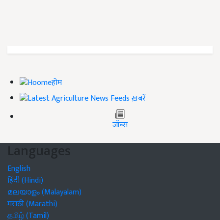
होम
ख़बरें
जॉब्स
Languages
English
हिंदी (Hindi)
മലയാളം (Malayalam)
मराठी (Marathi)
தமிழ் (Tamil)