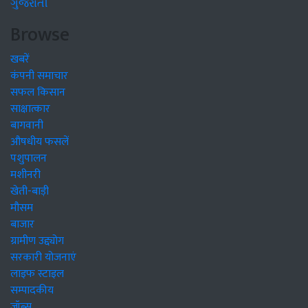
ગુજરાતી
Browse
खबरें
कंपनी समाचार
सफल किसान
साक्षात्कार
बागवानी
औषधीय फसलें
पशुपालन
मशीनरी
खेती-बाड़ी
मौसम
बाजार
ग्रामीण उद्द्योग
सरकारी योजनाएं
लाइफ स्टाइल
सम्पादकीय
जॉब्स