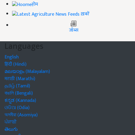
होम
ख़बरें
जॉब्स
Languages
English
हिंदी (Hindi)
മലയാളം (Malayalam)
मराठी (Marathi)
தமிழ் (Tamil)
বাঙালি (Bengali)
ಕನ್ನಡ (Kannada)
ଓଡିଆ (Odia)
অসমীয়া (Asomiya)
ਪੰਜਾਬੀ
తెలుగు