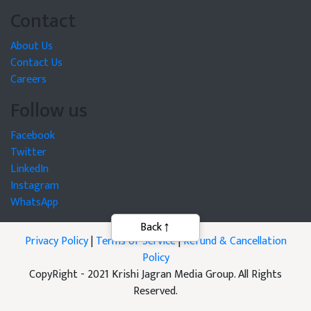
Contact
About Us
Contact Us
Careers
Follow us
Facebook
Twitter
LinkedIn
Instagram
WhatsApp
Privacy Policy
|
Terms of Service
|
Refund & Cancellation
Policy
CopyRight - 2021 Krishi Jagran Media Group. All Rights
Reserved.