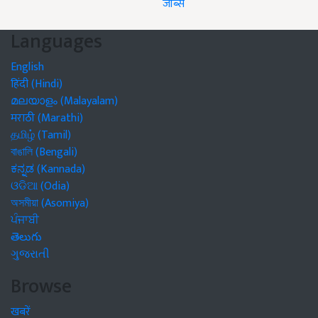
जॉब्स
Languages
English
हिंदी (Hindi)
മലയാളം (Malayalam)
मराठी (Marathi)
தமிழ் (Tamil)
বাঙালি (Bengali)
ಕನ್ನಡ (Kannada)
ଓଡିଆ (Odia)
অসমীয়া (Asomiya)
ਪੰਜਾਬੀ
తెలుగు
ગુજરાતી
Browse
खबरें