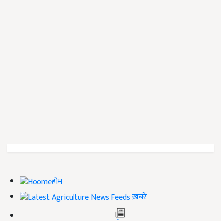
होम
ख़बरें